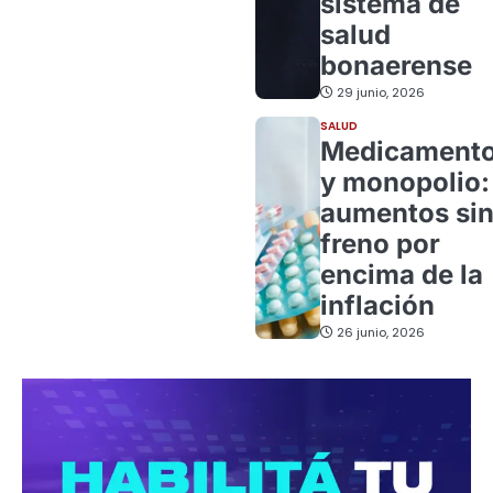
sistema de
salud
bonaerense
29 junio, 2026
SALUD
Medicament
y monopolio:
aumentos si
freno por
encima de la
inflación
26 junio, 2026