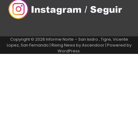
Copyright © 2026
Informe Norte – San Isidro , Tigre, Vicente
Lopez, San Fernando
| Rising News by
Ascendoor
| Powered by
WordPress
.