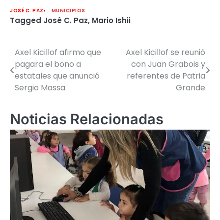
JOSÉ C. PAZ
MUNICIPIOS
Tagged
José C. Paz
,
Mario Ishii
Axel Kicillof afirmo que
Axel Kicillof se reunió
Navegación
pagara el bono a
con Juan Grabois y
de
estatales que anunció
referentes de Patria
Sergio Massa
Grande
entradas
Noticias Relacionadas