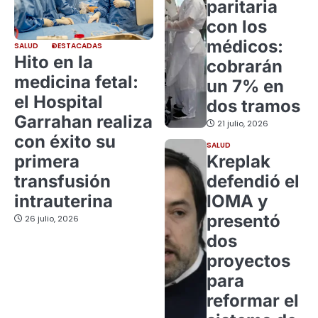
paritaria
con los
médicos:
SALUD
DESTACADAS
Hito en la
cobrarán
medicina fetal:
un 7% en
el Hospital
dos tramos
Garrahan realiza
21 julio, 2026
con éxito su
SALUD
primera
Kreplak
transfusión
defendió el
intrauterina
IOMA y
presentó
26 julio, 2026
dos
proyectos
para
reformar el