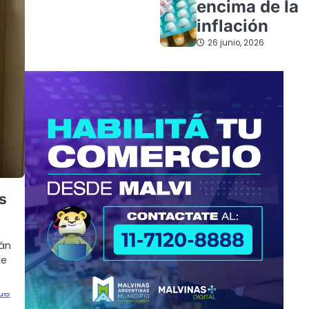
encima de la
inflación
26 junio, 2026
as
rán
de