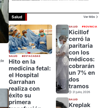
Salud
Ver Más
SALUD
PROVINCIA
Kicillof
cerró la
paritaria
con los
SALUD
DESTACADAS
médicos:
Hito en la
 de
cobrarán
medicina fetal:
un 7% en
el Hospital
dos
Garrahan
tramos
realiza con
21 julio, 2026
éxito su
SALUD
primera
Kreplak