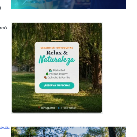
a
tacó