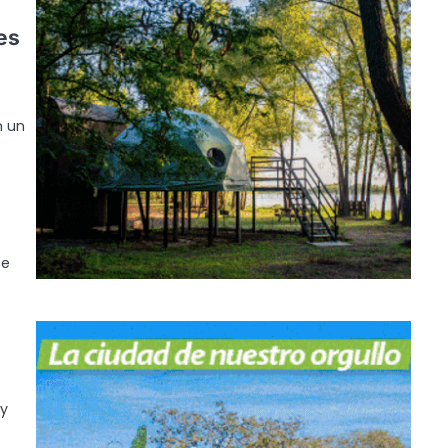
es
n un
fe
 y