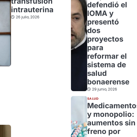
transfusión
defendió el
intrauterina
IOMA y
26 julio, 2026
presentó
dos
proyectos
para
reformar el
sistema de
salud
bonaerense
29 junio, 2026
SALUD
Medicamento
y monopolio:
aumentos sin
freno por