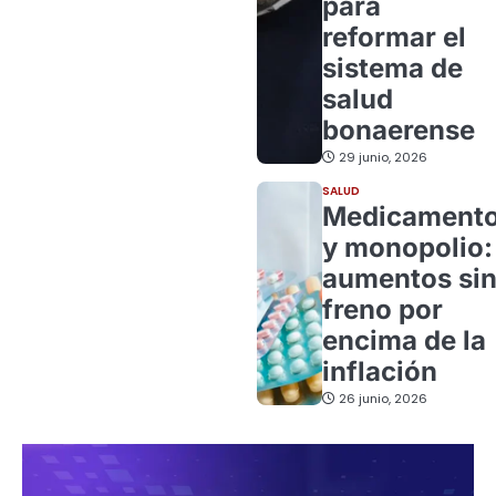
para
reformar el
sistema de
salud
bonaerense
29 junio, 2026
SALUD
Medicament
y monopolio:
aumentos si
freno por
encima de la
inflación
26 junio, 2026