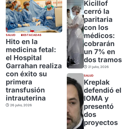
Kicillof
cerró la
paritaria
con los
médicos:
SALUD
DESTACADAS
Hito en la
cobrarán
medicina fetal:
un 7% en
el Hospital
dos tramos
Garrahan realiza
21 julio, 2026
con éxito su
SALUD
primera
Kreplak
transfusión
defendió el
intrauterina
IOMA y
presentó
26 julio, 2026
dos
proyectos