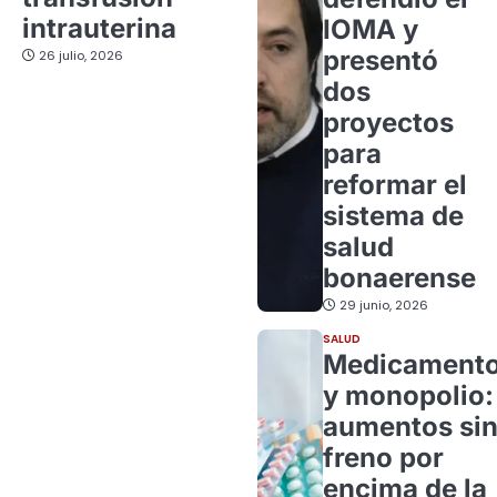
intrauterina
IOMA y
presentó
26 julio, 2026
dos
proyectos
para
reformar el
sistema de
salud
bonaerense
29 junio, 2026
SALUD
Medicament
y monopolio:
aumentos si
freno por
encima de la