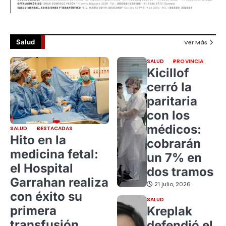
Salud
Ver Más
SALUD
PROVINCIA
Kicillof
cerró la
paritaria
con los
médicos:
SALUD
DESTACADAS
Hito en la
cobrarán
medicina fetal:
un 7% en
el Hospital
dos tramos
Garrahan realiza
21 julio, 2026
con éxito su
SALUD
primera
Kreplak
transfusión
defendió el