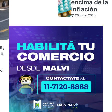
encima de la
inflación
26 junio, 2026
s,
do
ca