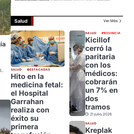
Salud
Ver Más
SALUD
PROVINCIA
Kicillof
ía
cerró la
paritaria
con los
SALUD
DESTACADAS
l…
médicos:
Hito en la
cobrarán
medicina fetal:
un 7% en
el Hospital
dos
Garrahan
tramos
realiza con
21 julio, 2026
éxito su
SALUD
primera
Kreplak