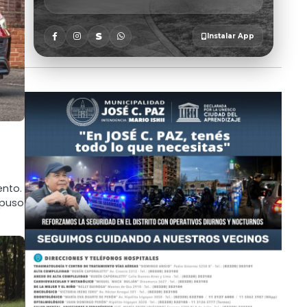
ento.
 puso