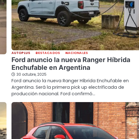
AUTOPLUS
DESTACADOS
NACIONALES
Ford anuncio la nueva Ranger Híbrida
Enchufable en Argentina
30 octubre, 2025
Ford anuncio la nueva Ranger Híbrida Enchufable en
Argentina. Será la primera pick up electrificada de
producción nacional. Ford confirmó…