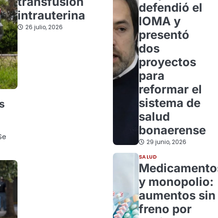
transfusión
defendió el
intrauterina
IOMA y
26 julio, 2026
presentó
dos
proyectos
para
reformar el
sistema de
s
salud
bonaerense
Se
29 junio, 2026
SALUD
Medicamento
y monopolio:
aumentos sin
freno por