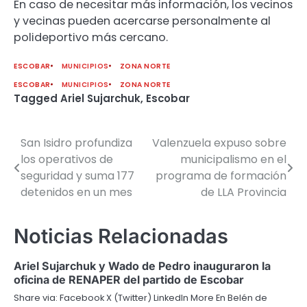
En caso de necesitar más información, los vecinos
y vecinas pueden acercarse personalmente al
polideportivo más cercano.
ESCOBAR
MUNICIPIOS
ZONA NORTE
ESCOBAR
MUNICIPIOS
ZONA NORTE
Tagged
Ariel Sujarchuk
,
Escobar
San Isidro profundiza
Valenzuela expuso sobre
Navegación
los operativos de
municipalismo en el
de
seguridad y suma 177
programa de formación
detenidos en un mes
de LLA Provincia
entradas
Noticias Relacionadas
Ariel Sujarchuk y Wado de Pedro inauguraron la
oficina de RENAPER del partido de Escobar
Share via: Facebook X (Twitter) LinkedIn More En Belén de