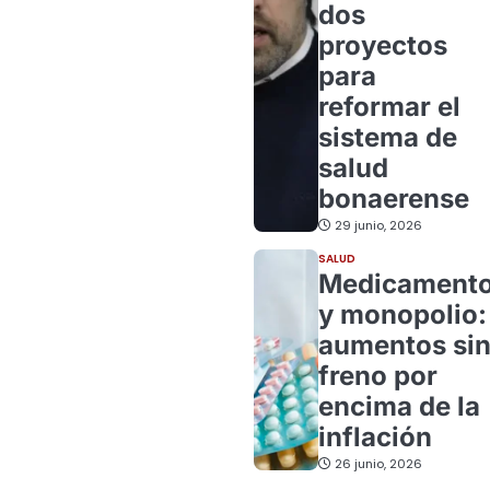
dos
proyectos
para
reformar el
sistema de
salud
bonaerense
29 junio, 2026
SALUD
Medicament
y monopolio:
aumentos si
freno por
encima de la
inflación
26 junio, 2026