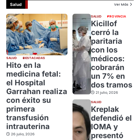
Salud
Ver Más
SALUD
PROVINCIA
Kicillof
cerró la
paritaria
con los
médicos:
SALUD
DESTACADAS
Hito en la
cobrarán
medicina fetal:
un 7% en
el Hospital
dos tramos
Garrahan realiza
21 julio, 2026
con éxito su
SALUD
primera
Kreplak
transfusión
defendió el
intrauterina
IOMA y
presentó
26 julio, 2026