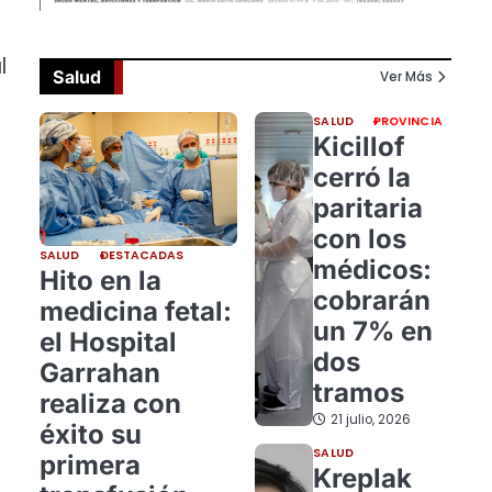
l
Salud
Ver Más
SALUD
PROVINCIA
Kicillof
cerró la
paritaria
con los
SALUD
DESTACADAS
médicos:
Hito en la
cobrarán
medicina fetal:
un 7% en
el Hospital
dos
Garrahan
tramos
realiza con
21 julio, 2026
éxito su
SALUD
primera
Kreplak