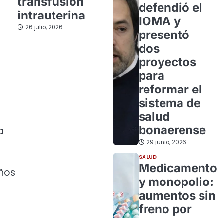
transfusión
defendió el
intrauterina
IOMA y
26 julio, 2026
presentó
dos
proyectos
para
reformar el
sistema de
salud
bonaerense
a
29 junio, 2026
SALUD
Medicamento
años
y monopolio:
aumentos sin
freno por