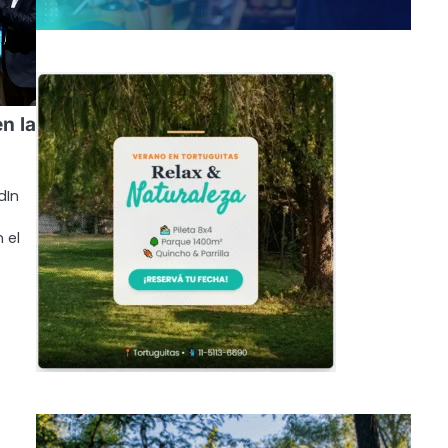
n la
dIn
 el