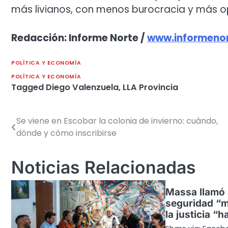
más livianos, con menos burocracia y más o
Redacción: Informe Norte /
www.informenor
POLÍTICA Y ECONOMÍA
POLÍTICA Y ECONOMÍA
Tagged
Diego Valenzuela
,
LLA Provincia
Se viene en Escobar la colonia de invierno: cuándo,
Navegación
dónde y cómo inscribirse
de
entradas
Noticias Relacionadas
Massa llamó 
seguridad “m
la justicia “