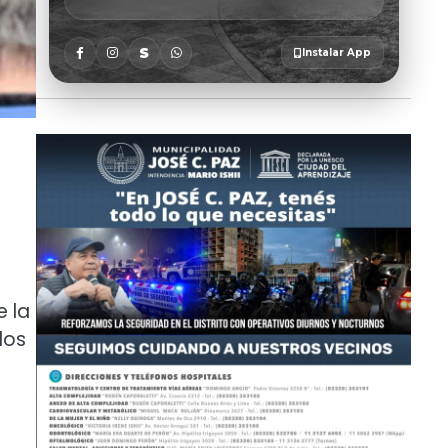
e la
dos