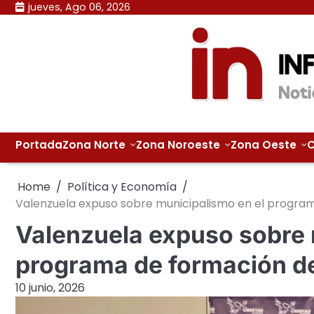
Skip
jueves, Ago 06, 2026
to
content
Portada
Zona Norte
Zona Noroeste
Zona Oeste
C
Home
Política y Economía
Valenzuela expuso sobre municipalismo en el program
Valenzuela expuso sobre 
programa de formación de
10 junio, 2026