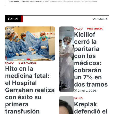
Salud
Ver Más
SALUD
PROVINCIA
Kicillof
cerró la
paritaria
con los
médicos:
SALUD
DESTACADAS
Hito en la
cobrarán
medicina fetal:
un 7% en
el Hospital
dos tramos
Garrahan realiza
21 julio, 2026
con éxito su
SALUD
primera
Kreplak
transfusión
defendió el