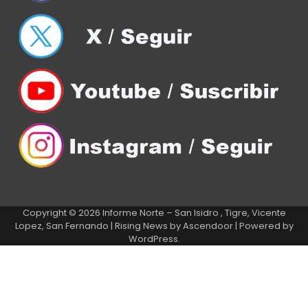
Copyright © 2026
Informe Norte – San Isidro , Tigre, Vicente
Lopez, San Fernando
| Rising News by
Ascendoor
| Powered by
WordPress
.