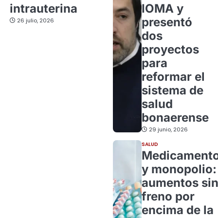
intrauterina
IOMA y
presentó
26 julio, 2026
dos
proyectos
para
reformar el
sistema de
salud
bonaerense
29 junio, 2026
SALUD
Medicament
y monopolio:
aumentos si
freno por
encima de la