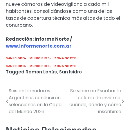
nueve cámaras de videovigilancia cada mil
habitantes, consolidándose como una de las
tasas de cobertura técnica más altas de todo el
conurbano.
Redacción: Informe Norte /
www.informenorte.com.ar
SAN ISIDRO
MUNICIPIOS
ZONA NORTE
SAN ISIDRO
MUNICIPIOS
ZONA NORTE
Tagged
Ramon Lanús
,
San Isidro
Seis entrenadores
Se viene en Escobar la
Navegación
Argentinos conducirán
colonia de invierno:
de
selecciones en la Copa
cuándo, dónde y cómo
del Mundo 2026
inscribirse
entradas