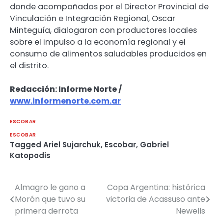
donde acompañados por el Director Provincial de
Vinculación e Integración Regional, Oscar
Minteguía, dialogaron con productores locales
sobre el impulso a la economía regional y el
consumo de alimentos saludables producidos en
el distrito.
Redacción: Informe Norte /
www.informenorte.com.ar
ESCOBAR
ESCOBAR
Tagged
Ariel Sujarchuk
,
Escobar
,
Gabriel
Katopodis
Almagro le gano a
Copa Argentina: histórica
Navegación
Morón que tuvo su
victoria de Acassuso ante
de
primera derrota
Newells