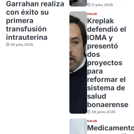
Garrahan realiza
21 julio, 2026
con éxito su
SALUD
primera
Kreplak
transfusión
defendió el
intrauterina
IOMA y
presentó
26 julio, 2026
dos
proyectos
para
reformar el
sistema de
salud
bonaerense
29 junio, 2026
SALUD
Medicament