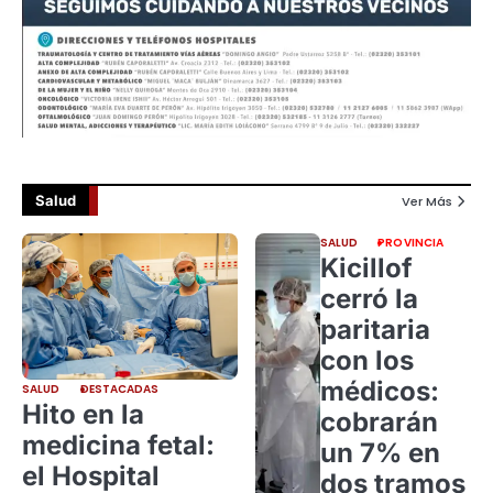
Salud
Ver Más
SALUD
PROVINCIA
Kicillof
cerró la
paritaria
con los
médicos:
SALUD
DESTACADAS
Hito en la
cobrarán
medicina fetal:
un 7% en
el Hospital
dos tramos