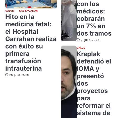
con los
médicos:
SALUD
DESTACADAS
Hito en la
cobrarán
medicina fetal:
un 7% en
el Hospital
dos tramos
Garrahan realiza
21 julio, 2026
con éxito su
SALUD
primera
Kreplak
transfusión
defendió el
intrauterina
IOMA y
presentó
26 julio, 2026
dos
proyectos
para
reformar el
sistema de