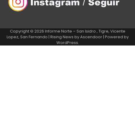
Copyright © 2026
Informe Norte – San Isidro , Tigre, Vicente
Lopez, San Fernando
| Rising News by
Ascendoor
| Powered by
WordPress
.