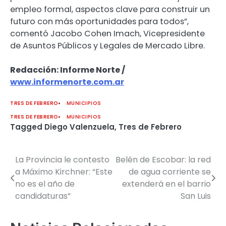
empleo formal, aspectos clave para construir un
futuro con más oportunidades para todos”,
comentó Jacobo Cohen Imach, Vicepresidente
de Asuntos Públicos y Legales de Mercado Libre.
Redacción: Informe Norte /
www.informenorte.com.ar
TRES DE FEBRERO
MUNICIPIOS
TRES DE FEBRERO
MUNICIPIOS
Tagged
Diego Valenzuela
,
Tres de Febrero
La Provincia le contesto
Belén de Escobar: la red
Navegación
a Máximo Kirchner: “Este
de agua corriente se
de
no es el año de
extenderá en el barrio
candidaturas”
San Luis
entradas