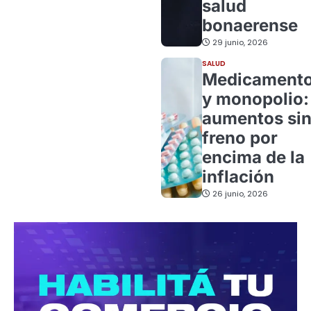
salud
bonaerense
29 junio, 2026
SALUD
Medicament
y monopolio:
aumentos si
freno por
encima de la
inflación
26 junio, 2026