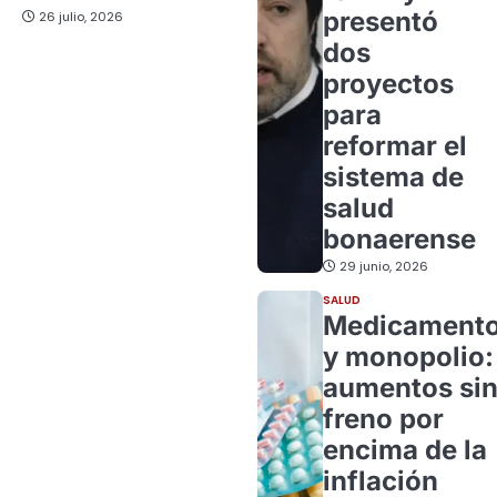
presentó
26 julio, 2026
dos
proyectos
para
reformar el
sistema de
salud
bonaerense
29 junio, 2026
SALUD
Medicament
y monopolio:
aumentos si
freno por
encima de la
inflación