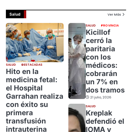
Salud
Ver Más
SALUD
PROVINCIA
Kicillof
cerró la
paritaria
con los
médicos:
SALUD
DESTACADAS
Hito en la
cobrarán
medicina fetal:
un 7% en
el Hospital
dos tramos
Garrahan realiza
21 julio, 2026
con éxito su
SALUD
primera
Kreplak
transfusión
defendió el
intrauterina
IOMA y