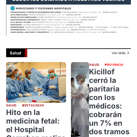
Salud
Ver Más
SALUD
PROVINCIA
Kicillof
cerró la
paritaria
con los
médicos:
SALUD
DESTACADAS
Hito en la
cobrarán
medicina fetal:
un 7% en
el Hospital
dos tramos