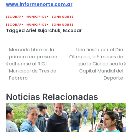
www.informenorte.com.ar
ESCOBAR
MUNICIPIOS
ZONA NORTE
ESCOBAR
MUNICIPIOS
ZONA NORTE
Tagged
Ariel Sujarchuk
,
Escobar
Mercado Libre es la
Una fiesta por el Día
Navegación
primera empresa en
Olímpico, a 6 meses de
de
adherirse al RIGI
que la Ciudad sea la
Municipal de Tres de
Capital Mundial del
entradas
Febrero
Deporte
Noticias Relacionadas