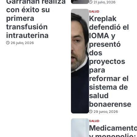
Garrahan realiza
21 julio, 2026
con éxito su
SALUD
primera
Kreplak
transfusión
defendió el
intrauterina
IOMA y
presentó
26 julio, 2026
dos
proyectos
para
reformar el
sistema de
salud
bonaerense
29 junio, 2026
SALUD
Medicament
y monopolio: