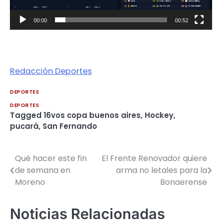
00:00
00:52
Redacción Deportes
DEPORTES
DEPORTES
Tagged
16vos copa buenos aires
,
Hockey
,
pucará
,
San Fernando
Qué hacer este fin
El Frente Renovador quiere
Navegación
de semana en
arma no letales para la
de
Moreno
Bonaerense
entradas
Noticias Relacionadas