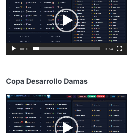
video
00:00
00:54
Copa Desarrollo Damas
Reproductor
de
video