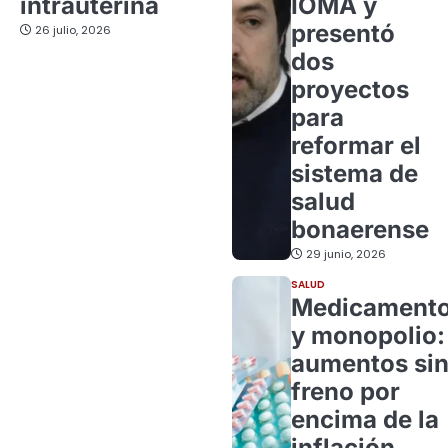
intrauterina
IOMA y
presentó
26 julio, 2026
dos
proyectos
para
reformar el
sistema de
salud
bonaerense
29 junio, 2026
SALUD
Medicament
y monopolio:
aumentos si
freno por
encima de la
inflación