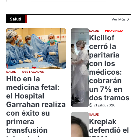
Salud
Ver Más
SALUD
PROVINCIA
Kicillof
cerró la
paritaria
con los
médicos:
SALUD
DESTACADAS
Hito en la
cobrarán
medicina fetal:
un 7% en
el Hospital
dos tramos
Garrahan realiza
21 julio, 2026
con éxito su
SALUD
primera
Kreplak
transfusión
defendió el