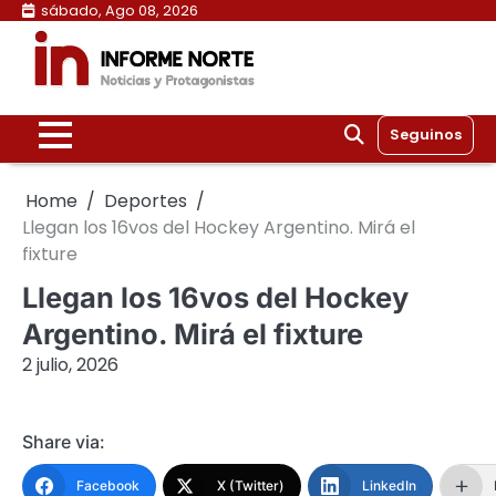
Skip
sábado, Ago 08, 2026
to
content
Seguinos
Home
Deportes
Llegan los 16vos del Hockey Argentino. Mirá el
fixture
Llegan los 16vos del Hockey
Argentino. Mirá el fixture
2 julio, 2026
Share via:
Facebook
X (Twitter)
LinkedIn