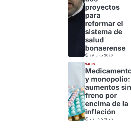
proyectos
para
reformar el
sistema de
salud
bonaerense
29 junio, 2026
SALUD
Medicament
y monopolio:
aumentos si
freno por
encima de la
inflación
26 junio, 2026