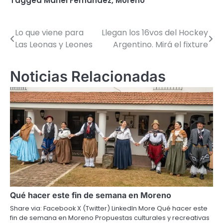
Tagged
Mariel Fernández
,
Moreno
Lo que viene para
Llegan los 16vos del Hockey
Navegación
Las Leonas y Leones
Argentino. Mirá el fixture
de
entradas
Noticias Relacionadas
Qué hacer este fin de semana en Moreno
Share via: Facebook X (Twitter) LinkedIn More Qué hacer este
fin de semana en Moreno Propuestas culturales y recreativas