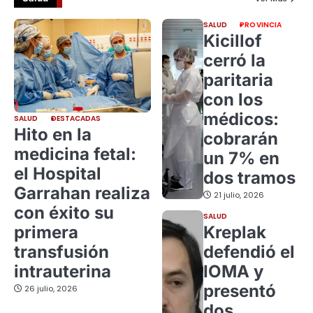
SALUD
PROVINCIA
Kicillof
cerró la
paritaria
con los
médicos:
SALUD
DESTACADAS
Hito en la
cobrarán
medicina fetal:
un 7% en
el Hospital
dos tramos
Garrahan realiza
21 julio, 2026
con éxito su
SALUD
primera
Kreplak
transfusión
defendió el
intrauterina
IOMA y
presentó
26 julio, 2026
dos