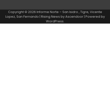
Copyright © 2026
Informe Norte – San Isidro , Tigre, Vicente
Lopez, San Fernando
| Rising News by
Ascendoor
| Powered by
WordPress
.