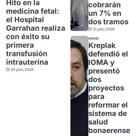
Hito en la
cobrarán
medicina fetal:
un 7% en
el Hospital
dos tramos
Garrahan realiza
21 julio, 2026
con éxito su
SALUD
primera
Kreplak
transfusión
defendió el
intrauterina
IOMA y
presentó
26 julio, 2026
dos
proyectos
para
reformar el
sistema de
salud
bonaerense