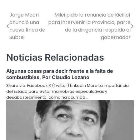
Jorge Macri
Milei pidió la renuncia de Kicillof
Navegación
anunció una
para intervenir la Provincia, parte
de
nueva línea de
de la dirigencia respaldo al
Subte
gobernador
entradas
Noticias Relacionadas
Algunas cosas para decir frente a la falta de
combustibles, Por Claudio Lozano
Share via: Facebook X (Twitter) LinkedIn More La importancia
del Estado para evitar maniobras especulativas y
desabastecimiento, como ha ocurrido…