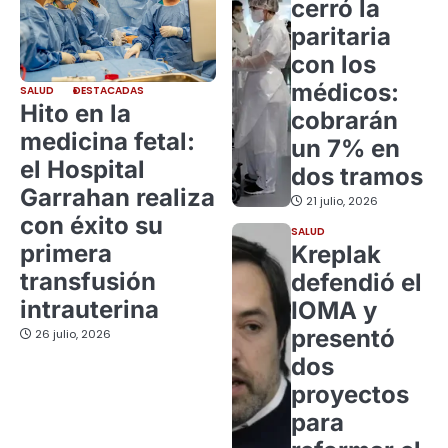
cerró la
paritaria
con los
médicos:
SALUD
DESTACADAS
Hito en la
cobrarán
medicina fetal:
un 7% en
el Hospital
dos tramos
Garrahan realiza
21 julio, 2026
con éxito su
SALUD
primera
Kreplak
transfusión
defendió el
intrauterina
IOMA y
presentó
26 julio, 2026
dos
proyectos
para