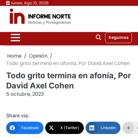
Skip
lunes, Ago 10, 2026
to
content
Seguinos
Home
Opinión
Todo grito termina en afonía, Por David Axel Cohen
Todo grito termina en afonía, Por
David Axel Cohen
5 octubre, 2023
Share via:
Facebook
X (Twitter)
LinkedIn