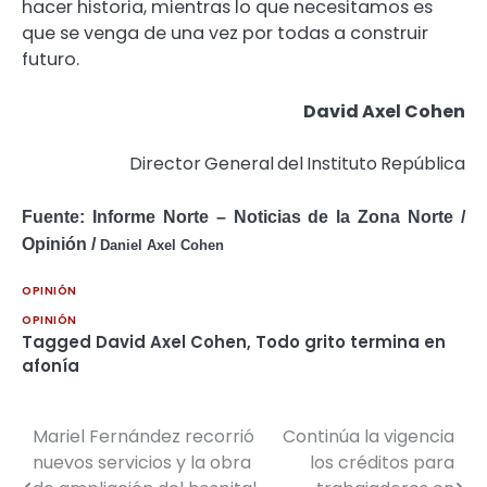
hacer historia, mientras lo que necesitamos es
que se venga de una vez por todas a construir
futuro.
David
Axel
Cohen
Director
General
del
Instituto
República
Fuente: Informe Norte – Noticias de la Zona Norte /
Opinión /
Daniel Axel Cohen
OPINIÓN
OPINIÓN
Tagged
David Axel Cohen
,
Todo grito termina en
afonía
Mariel Fernández recorrió
Continúa la vigencia
Navegación
nuevos servicios y la obra
los créditos para
de