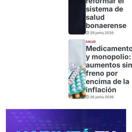
reformar el
sistema de
salud
bonaerense
29 junio, 2026
SALUD
Medicament
y monopolio:
aumentos si
freno por
encima de la
inflación
26 junio, 2026