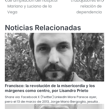
de ampliación del hospital
trabajadores en
Mariano y Luciano de la
relación de
entradas
Vega
dependencia
Noticias Relacionadas
Francisco: la revolución de la misericordia y los
márgenes como centro, por Lisandro Prieto
Share via: Facebook X (Twitter) LinkedIn More Parece ayer,
pero el 13 de marzo de 2013, Jorge Mario Bergoglio, jesuita…