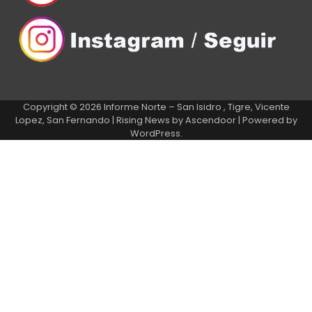
Copyright © 2026
Informe Norte – San Isidro , Tigre, Vicente
Lopez, San Fernando
| Rising News by
Ascendoor
| Powered by
WordPress
.