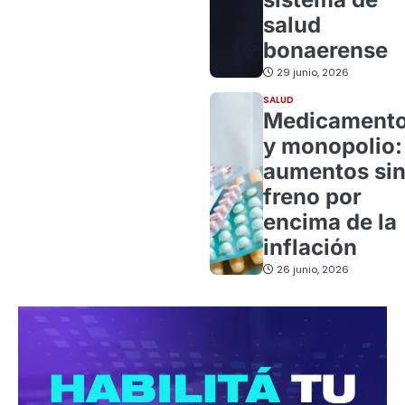
salud
bonaerense
29 junio, 2026
SALUD
Medicament
y monopolio:
aumentos si
freno por
encima de la
inflación
26 junio, 2026