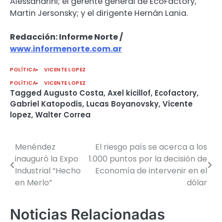
Alessandrini; el gerente general de EcoFactory,
Martin Jersonsky; y el dirigente Hernán Lania.
Redacción: Informe Norte /
www.informenorte.com.ar
POLÍTICA
VICENTE LOPEZ
POLÍTICA
VICENTE LOPEZ
Tagged
Augusto Costa
,
Axel kicillof
,
Ecofactory
,
Gabriel Katopodis
,
Lucas Boyanovsky
,
Vicente
lopez
,
Walter Correa
Menéndez
El riesgo país se acerca a los
Navegación
inauguró la Expo
1.000 puntos por la decisión de
de
Industrial “Hecho
Economía de intervenir en el
en Merlo”
dólar
entradas
Noticias Relacionadas