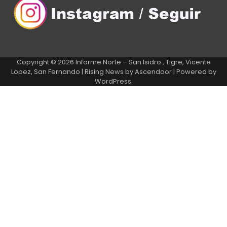
Copyright © 2026
Informe Norte – San Isidro , Tigre, Vicente
Lopez, San Fernando
| Rising News by
Ascendoor
| Powered by
WordPress
.