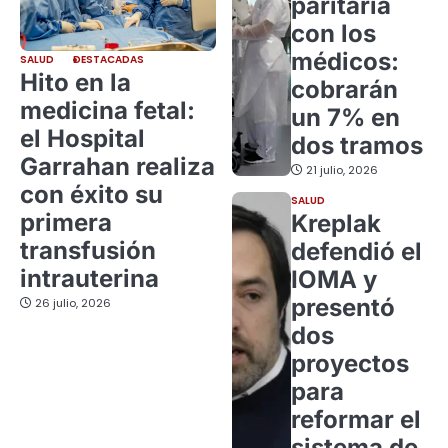
paritaria
con los
médicos:
SALUD
DESTACADAS
Hito en la
cobrarán
medicina fetal:
un 7% en
el Hospital
dos tramos
Garrahan realiza
21 julio, 2026
con éxito su
SALUD
primera
Kreplak
transfusión
defendió el
intrauterina
IOMA y
presentó
26 julio, 2026
dos
proyectos
para
reformar el
sistema de