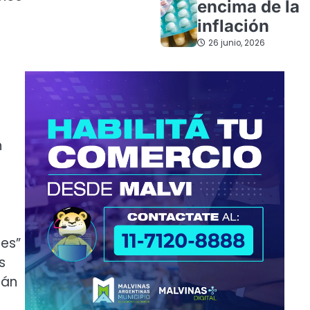
encima de la
inflación
26 junio, 2026
n
les”
s
rán