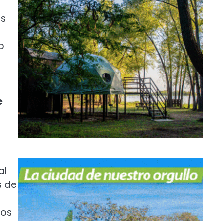
os
o
e
al
s de
ios