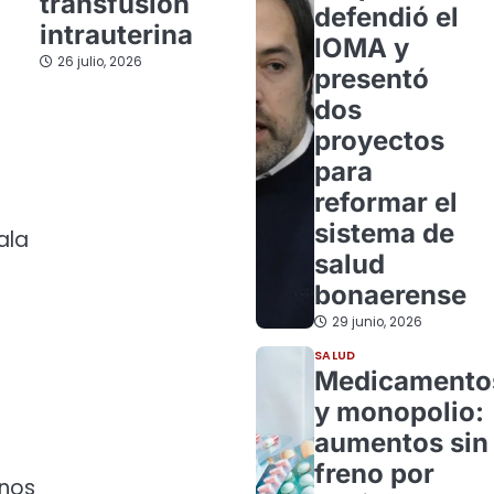
transfusión
defendió el
intrauterina
IOMA y
26 julio, 2026
presentó
dos
proyectos
para
reformar el
sistema de
ala
salud
bonaerense
29 junio, 2026
SALUD
Medicamento
y monopolio:
aumentos sin
freno por
anos