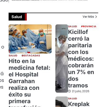
Salud
Ver Más
SALUD
PROVINCIA
Kicillof
cerró la
paritaria
 o
con los
SALUD
DESTACADAS
médicos:
Hito en la
cobrarán
medicina fetal:
un 7% en
rá
el Hospital
dos
os
Garrahan
tramos
es
realiza con
21 julio, 2026
éxito su
SALUD
primera
Kreplak