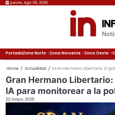
Skip
jueves, Ago 06, 2026
to
content
Portada
Zona Norte
Zona Noroeste
Zona Oeste
C
Home
Actualidad
Gran Hermano Libertario: El gob
Gran Hermano Libertario: 
IA para monitorear a la po
22 mayo, 2026