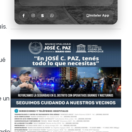
ís.
ué
e un
tado