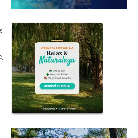
l
s
d,