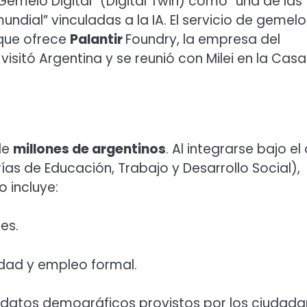
emelo Digital” (Digital Twin) como “una de las
undial” vinculadas a la IA. El servicio de gemelo
 que ofrece
Palantir
Foundry, la empresa del
visitó Argentina y se reunió con Milei en la Casa
de
millones de argentinos
.
Al integrarse bajo el 
as de Educación, Trabajo y Desarrollo Social),
o incluye:
es.
idad y empleo formal.
y datos demográficos provistos por los ciudad