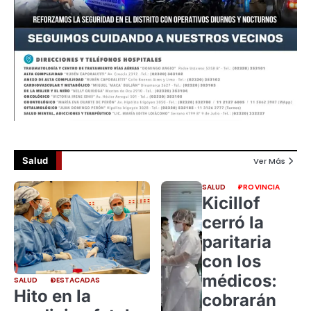
Salud
Ver Más
SALUD
PROVINCIA
Kicillof
cerró la
paritaria
con los
médicos:
SALUD
DESTACADAS
Hito en la
cobrarán