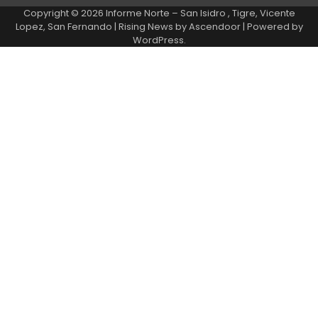
Copyright © 2026
Informe Norte – San Isidro , Tigre, Vicente
Lopez, San Fernando
| Rising News by
Ascendoor
| Powered by
WordPress
.