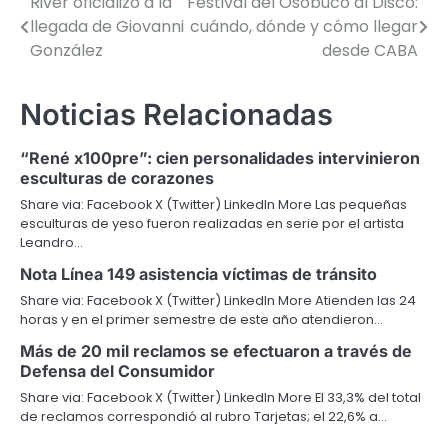
River oficializó a la
Festival del Osobuco al Disco:
Navegación
llegada de Giovanni
cuándo, dónde y cómo llegar
de
González
desde CABA
entradas
Noticias Relacionadas
“René x100pre”: cien personalidades intervinieron
esculturas de corazones
Share via: Facebook X (Twitter) LinkedIn More Las pequeñas
esculturas de yeso fueron realizadas en serie por el artista
Leandro…
Nota Línea 149 asistencia víctimas de tránsito
Share via: Facebook X (Twitter) LinkedIn More Atienden las 24
horas y en el primer semestre de este año atendieron…
Más de 20 mil reclamos se efectuaron a través de
Defensa del Consumidor
Share via: Facebook X (Twitter) LinkedIn More El 33,3% del total
de reclamos correspondió al rubro Tarjetas; el 22,6% a…