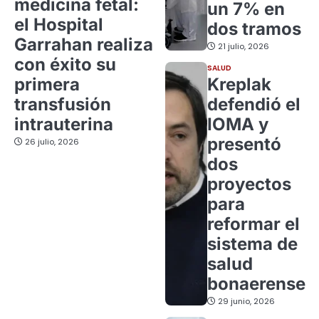
medicina fetal:
un 7% en
el Hospital
dos tramos
Garrahan realiza
21 julio, 2026
con éxito su
SALUD
primera
Kreplak
transfusión
defendió el
intrauterina
IOMA y
presentó
26 julio, 2026
dos
proyectos
para
reformar el
sistema de
salud
bonaerense
29 junio, 2026