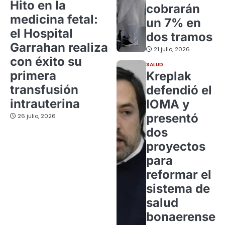
Hito en la
cobrarán
medicina fetal:
un 7% en
el Hospital
dos tramos
Garrahan realiza
21 julio, 2026
con éxito su
SALUD
primera
Kreplak
transfusión
defendió el
intrauterina
IOMA y
presentó
26 julio, 2026
dos
proyectos
para
reformar el
sistema de
salud
bonaerense