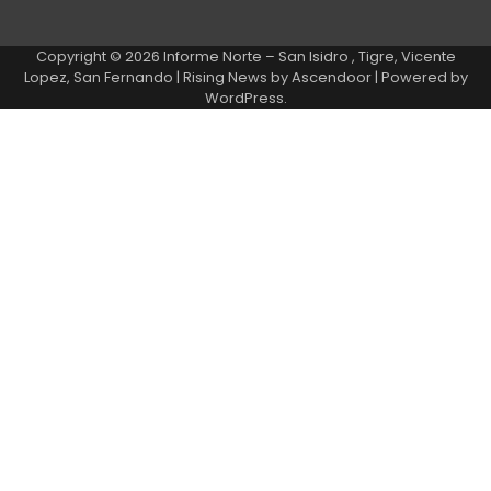
Copyright © 2026
Informe Norte – San Isidro , Tigre, Vicente
Lopez, San Fernando
| Rising News by
Ascendoor
| Powered by
WordPress
.