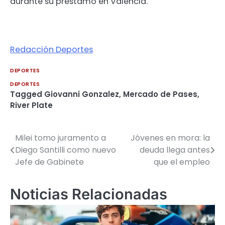
durante su préstamo en Valencia.
Redacción Deportes
DEPORTES
DEPORTES
Tagged
Giovanni Gonzalez
,
Mercado de Pases
,
River Plate
Milei tomo juramento a
Jóvenes en mora: la
Navegación
Diego Santilli como nuevo
deuda llega antes
de
Jefe de Gabinete
que el empleo
entradas
Noticias Relacionadas