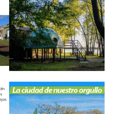
dIn
os
ejas