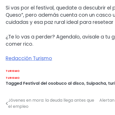
Si vas por el festival, quedate a descubrir e
Queso”, pero además cuenta con un casco urb
cuidadas y esa paz rural ideal para resetea
¿Te lo vas a perder? Agendalo, avisale a tu
comer rico.
Redacción Turismo
TURISMO
TURISMO
Tagged
Festival del osobuco al disco
,
Suipacha
,
tu
Jóvenes en mora: la deuda llega antes que
Alertan
Navegación
el empleo
de