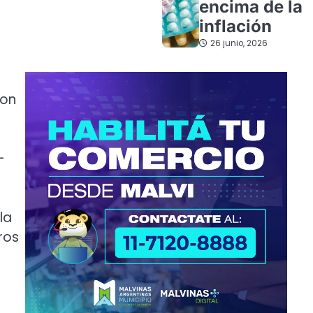
encima de la
inflación
26 junio, 2026
con
-
la
ros