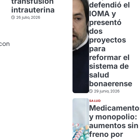
transfusión
defendió el
intrauterina
IOMA y
26 julio, 2026
presentó
dos
proyectos
 con
para
reformar el
sistema de
salud
bonaerense
29 junio, 2026
SALUD
Medicamento
y monopolio:
aumentos sin
freno por