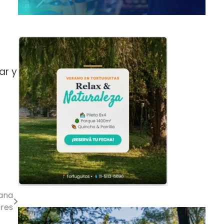
ar y
tana
ires