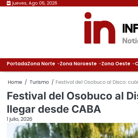
Skip
jueves, Ago 06, 2026
to
content
Portada
Zona Norte
Zona Noroeste
Zona Oeste
C
Home
Turismo
Festival del Osobuco al Disco: c
Festival del Osobuco al 
llegar desde CABA
1 julio, 2026