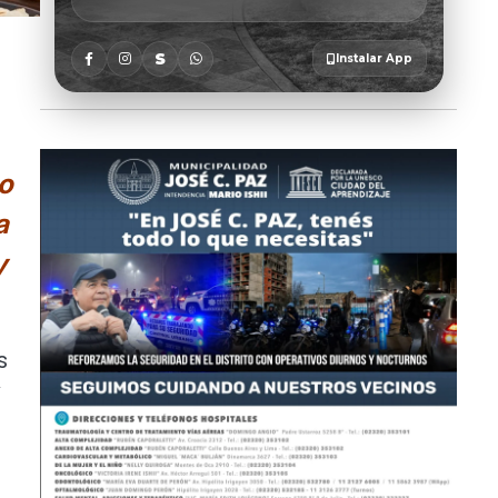
no
a
y
s
y