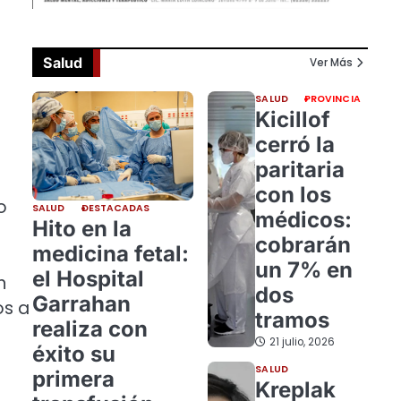
Salud
Ver Más
SALUD
PROVINCIA
Kicillof
cerró la
paritaria
con los
o
SALUD
DESTACADAS
médicos:
Hito en la
cobrarán
medicina fetal:
un 7% en
el Hospital
n
dos
Garrahan
os a
tramos
realiza con
21 julio, 2026
éxito su
SALUD
primera
Kreplak