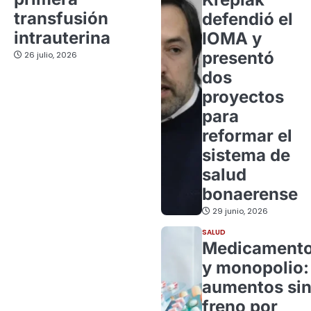
transfusión
defendió el
intrauterina
IOMA y
presentó
26 julio, 2026
dos
proyectos
para
reformar el
sistema de
salud
bonaerense
29 junio, 2026
SALUD
Medicament
y monopolio:
aumentos si
freno por