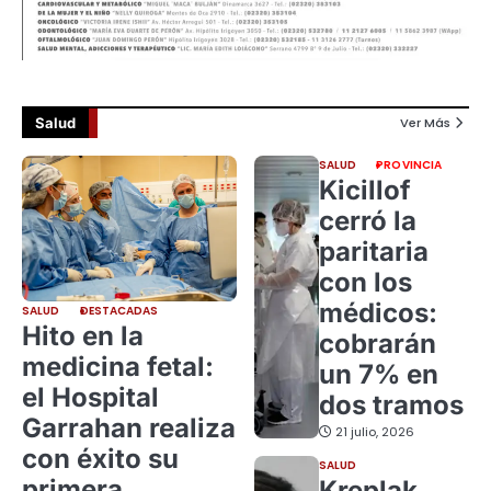
Salud
Ver Más
SALUD
PROVINCIA
Kicillof
cerró la
paritaria
con los
médicos:
SALUD
DESTACADAS
Hito en la
cobrarán
medicina fetal:
un 7% en
el Hospital
dos tramos
Garrahan realiza
21 julio, 2026
con éxito su
SALUD
primera
Kreplak