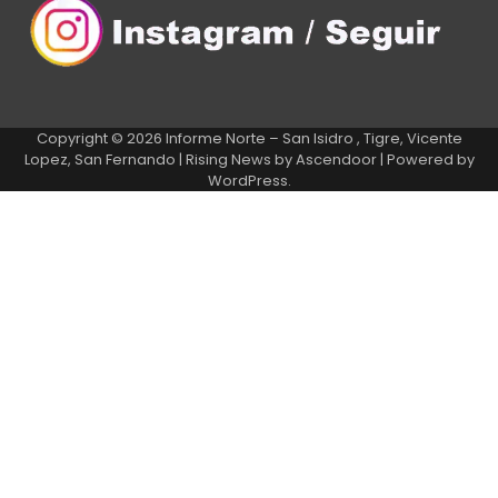
Copyright © 2026
Informe Norte – San Isidro , Tigre, Vicente
Lopez, San Fernando
| Rising News by
Ascendoor
| Powered by
WordPress
.