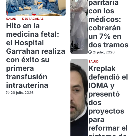
paritaria
con los
médicos:
SALUD
DESTACADAS
Hito en la
cobrarán
medicina fetal:
un 7% en
el Hospital
dos tramos
Garrahan realiza
21 julio, 2026
con éxito su
SALUD
primera
Kreplak
transfusión
defendió el
intrauterina
IOMA y
presentó
26 julio, 2026
dos
proyectos
para
reformar el