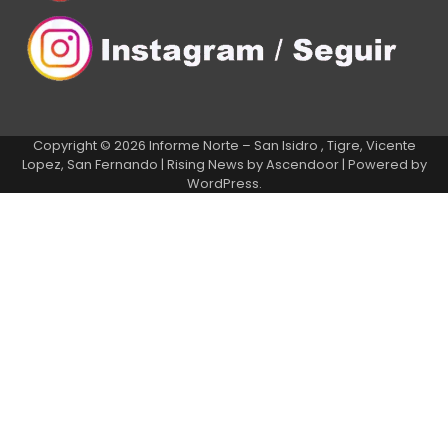
Copyright © 2026
Informe Norte – San Isidro , Tigre, Vicente
Lopez, San Fernando
| Rising News by
Ascendoor
| Powered by
WordPress
.