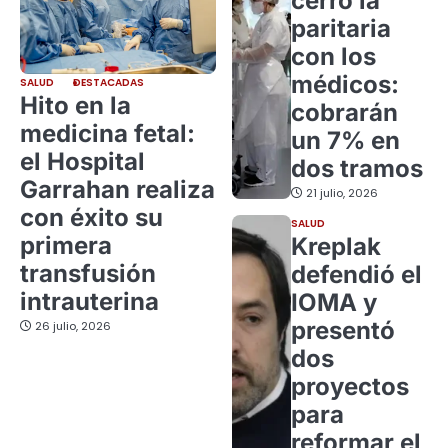
cerró la
paritaria
con los
médicos:
SALUD
DESTACADAS
Hito en la
cobrarán
medicina fetal:
un 7% en
el Hospital
dos tramos
Garrahan realiza
21 julio, 2026
con éxito su
SALUD
primera
Kreplak
transfusión
defendió el
intrauterina
IOMA y
presentó
26 julio, 2026
dos
proyectos
para
reformar el