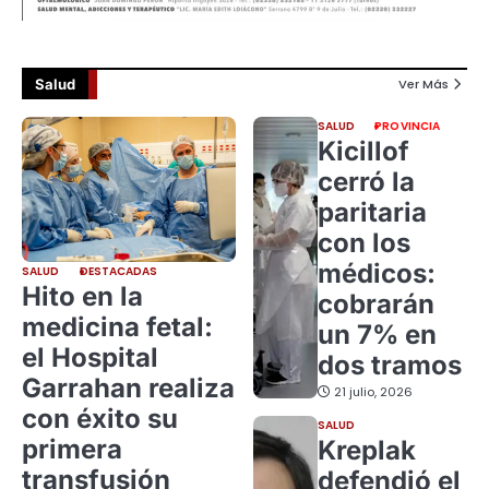
Salud
Ver Más
SALUD
PROVINCIA
Kicillof
cerró la
paritaria
con los
médicos:
SALUD
DESTACADAS
Hito en la
cobrarán
medicina fetal:
un 7% en
el Hospital
dos tramos
Garrahan realiza
21 julio, 2026
con éxito su
SALUD
primera
Kreplak
transfusión
defendió el