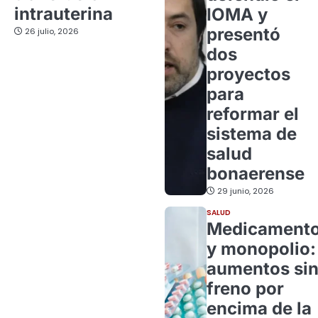
intrauterina
IOMA y
presentó
26 julio, 2026
dos
proyectos
para
reformar el
sistema de
salud
bonaerense
29 junio, 2026
SALUD
Medicament
y monopolio:
aumentos si
freno por
encima de la