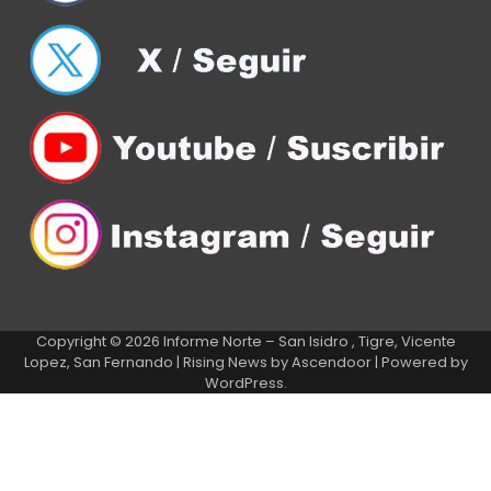
Copyright © 2026
Informe Norte – San Isidro , Tigre, Vicente
Lopez, San Fernando
| Rising News by
Ascendoor
| Powered by
WordPress
.