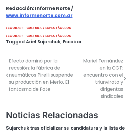
Redacción: Informe Norte /
www.informenorte.com.ar
ESCOBAR
CULTURA Y ESPECTÁCULOS
ESCOBAR
CULTURA Y ESPECTÁCULOS
Tagged
Ariel Sujarchuk
,
Escobar
Efecto dominó por la
Mariel Fernández
Navegación
recesión: la fábrica de
en la CGT:
de
neumáticos Pirelli suspende
encuentro con el
su producción en Merlo. El
triunvirato y
entradas
fantasma de Fate
dirigentas
sindicales
Noticias Relacionadas
Sujarchuk tras oficializar su candidatura y la lista de