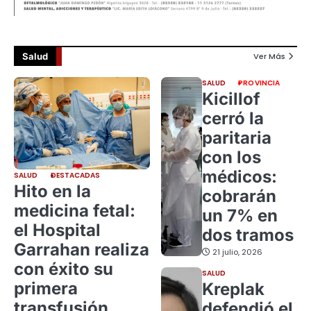
Salud
Ver Más
SALUD
PROVINCIA
Kicillof
cerró la
paritaria
con los
médicos:
SALUD
DESTACADAS
Hito en la
cobrarán
medicina fetal:
un 7% en
el Hospital
dos tramos
Garrahan realiza
21 julio, 2026
con éxito su
SALUD
primera
Kreplak
transfusión
defendió el