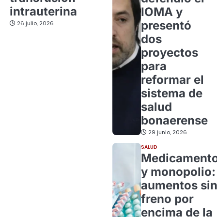
intrauterina
IOMA y
presentó
26 julio, 2026
dos
proyectos
para
reformar el
sistema de
salud
bonaerense
29 junio, 2026
SALUD
Medicament
y monopolio:
aumentos si
freno por
encima de la