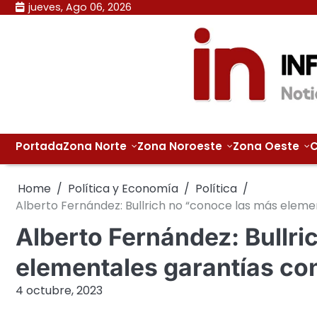
Skip
jueves, Ago 06, 2026
to
content
Portada
Zona Norte
Zona Noroeste
Zona Oeste
C
Home
Política y Economía
Política
Alberto Fernández: Bullrich no “conoce las más eleme
Alberto Fernández: Bullri
elementales garantías co
4 octubre, 2023