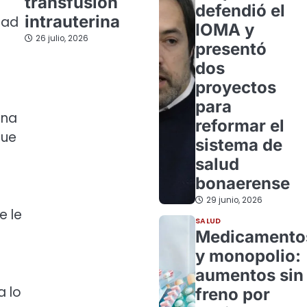
transfusión
defendió el
intrauterina
tad
IOMA y
26 julio, 2026
presentó
dos
proyectos
para
una
reformar el
fue
sistema de
salud
bonaerense
29 junio, 2026
e le
SALUD
Medicamento
y monopolio:
aumentos sin
a lo
freno por