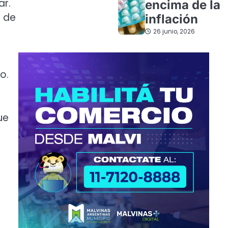
ar.
encima de la
a de
inflación
26 junio, 2026
o.
ue