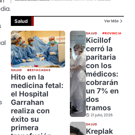
un
dia.
Salud
Ver Más
s
SALUD
PROVINCIA
Kicillof
ual
cerró la
paritaria
con los
SALUD
DESTACADAS
médicos:
Hito en la
cobrarán
medicina fetal:
un 7% en
el Hospital
dos
Garrahan
s
tramos
realiza con
21 julio, 2026
éxito su
SALUD
primera
Kreplak