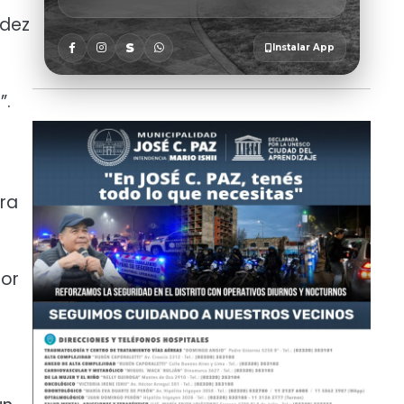
ndez
”.
ara
por