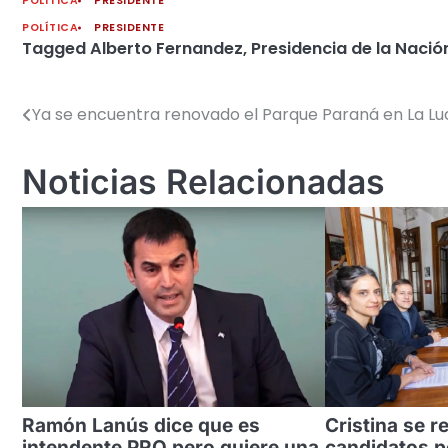
POLÍTICA
PRESIDENTE
POLÍTICA
PRESIDENTE
Tagged
Alberto Fernandez
,
Presidencia de la Nació
Ya se encuentra renovado el Parque Paraná en La Luc
Navegación
de
Noticias Relacionadas
entradas
Ramón Lanús dice que es
Cristina se r
intendente PRO pero quiere una
candidatos p