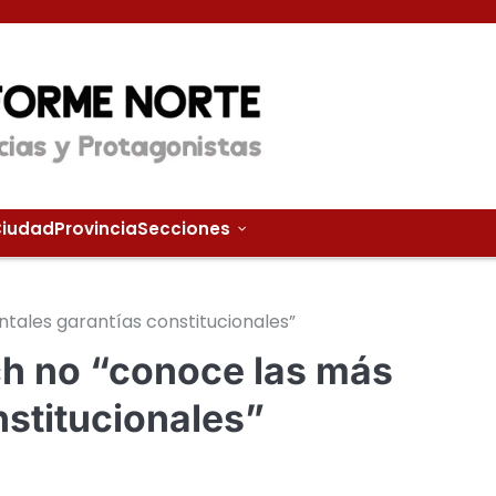
iudad
Provincia
Secciones
ntales garantías constitucionales”
ch no “conoce las más
nstitucionales”