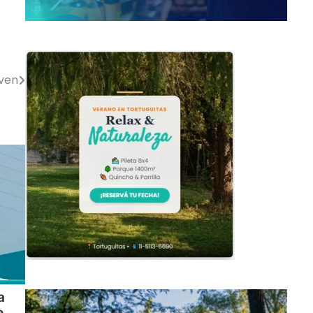
lven
a
e