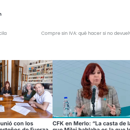
n
ila
Compre sin IVA: qué hacer si no devue
eunió con los
CFK en Merlo: “La casta de l
orteños de Fuerza
que Milei hablaba es la que l