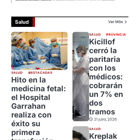
Salud
Ver Más
SALUD
PROVINCIA
Kicillof
cerró la
paritaria
con los
SALUD
DESTACADAS
médicos:
Hito en la
cobrarán
medicina fetal:
un 7% en
el Hospital
dos
Garrahan
tramos
realiza con
21 julio, 2026
éxito su
SALUD
primera
Kreplak