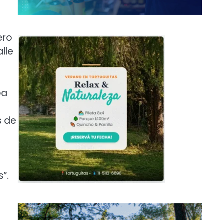
ero
lle
ea
a
s de
”.