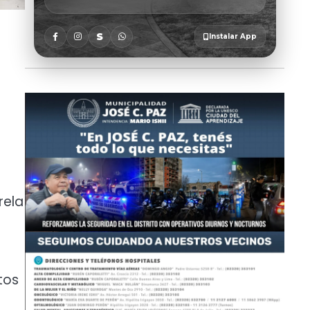
rela
tos