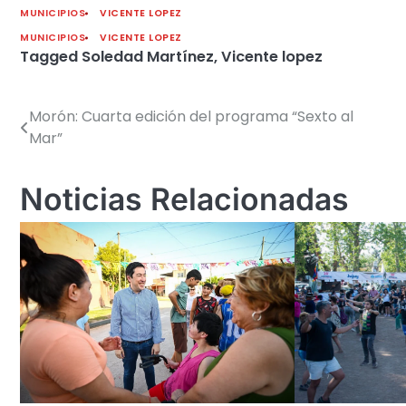
MUNICIPIOS
VICENTE LOPEZ
MUNICIPIOS
VICENTE LOPEZ
Tagged
Soledad Martínez
,
Vicente lopez
Morón: Cuarta edición del programa “Sexto al
Navegación
Mar”
de
entradas
Noticias Relacionadas