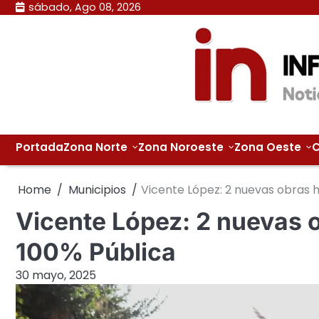
Skip
sábado, Ago 08, 2026
to
content
Portada
Zona Norte
Zona Noroeste
Zona Oeste
C
Home
Municipios
Vicente López: 2 nuevas obras h
Vicente López: 2 nuevas 
100% Pública
30 mayo, 2025