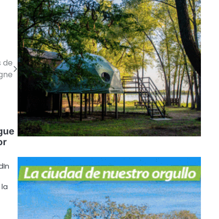
s de
gne
gue
or
dIn
 la