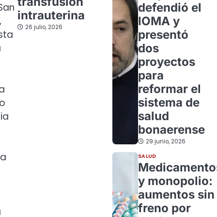
transfusión
defendió el
 San
intrauterina
IOMA y
,
26 julio, 2026
presentó
sta
dos
a
proyectos
para
reformar el
la
sistema de
vo
salud
ia
bonaerense
29 junio, 2026
la
SALUD
Medicamento
y monopolio:
aumentos sin
freno por
a