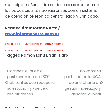
municipales. San Isidro se destaca como uno de
los pocos distritos bonaerenses con un sistema
de atención telefónica centralizado y unificado.
Redacción: Informe Norte /
www.informenorte.com.ar
SAN ISIDRO
MUNICIPIOS
ZONA NORTE
SAN ISIDRO
MUNICIPIOS
ZONA NORTE
Tagged
Ramon Lanús
,
San Isidro
Cortines: el pueblo
Julio Zamora
Navegación
gastronómico de 1.300
participó en la UCA
de
habitantes que recupera
de una charla en
su estación y vuelve a
gestión, liderazgo y
entradas
recibir trenes
desarrollo local