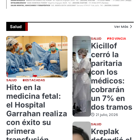
Salud
Ver Más
SALUD
PROVINCIA
Kicillof
cerró la
paritaria
con los
médicos:
SALUD
DESTACADAS
Hito en la
cobrarán
medicina fetal:
un 7% en
el Hospital
dos tramos
Garrahan realiza
21 julio, 2026
con éxito su
SALUD
primera
Kreplak
transfusión