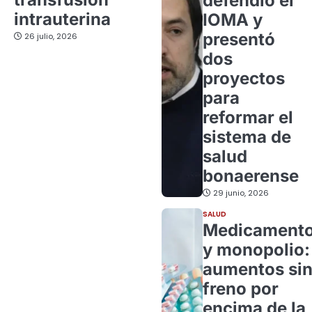
defendió el
intrauterina
IOMA y
presentó
26 julio, 2026
dos
proyectos
para
reformar el
sistema de
salud
bonaerense
29 junio, 2026
SALUD
Medicament
y monopolio:
aumentos si
freno por
encima de la