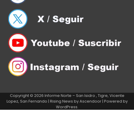
Copyright © 2026
Informe Norte – San Isidro , Tigre, Vicente
Lopez, San Fernando
| Rising News by
Ascendoor
| Powered by
WordPress
.