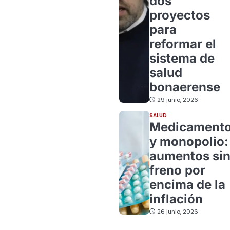
dos
proyectos
para
reformar el
sistema de
salud
bonaerense
29 junio, 2026
SALUD
Medicament
y monopolio:
aumentos si
freno por
encima de la
inflación
26 junio, 2026