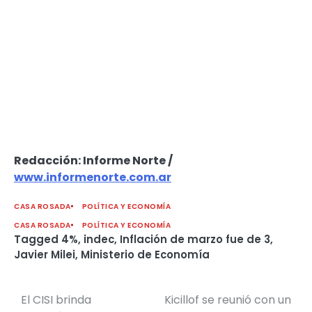
Redacción: Informe Norte /
www.informenorte.com.ar
CASA ROSADA
POLÍTICA Y ECONOMÍA
CASA ROSADA
POLÍTICA Y ECONOMÍA
Tagged
4%
,
indec
,
Inflación de marzo fue de 3
,
Javier Milei
,
Ministerio de Economía
El CISI brinda
Kicillof se reunió con un
Navegación