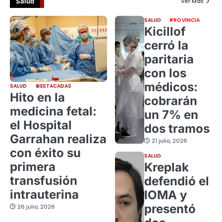
Salud
Ver Más
SALUD
PROVINCIA
Kicillof
cerró la
paritaria
con los
médicos:
SALUD
DESTACADAS
Hito en la
cobrarán
medicina fetal:
un 7% en
el Hospital
dos tramos
Garrahan realiza
21 julio, 2026
con éxito su
SALUD
primera
Kreplak
transfusión
defendió el
intrauterina
IOMA y
presentó
26 julio, 2026