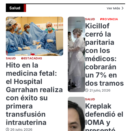
Salud
Ver Más
SALUD
PROVINCIA
Kicillof
cerró la
paritaria
con los
médicos:
SALUD
DESTACADAS
Hito en la
cobrarán
medicina fetal:
un 7% en
el Hospital
dos tramos
Garrahan realiza
21 julio, 2026
con éxito su
SALUD
primera
Kreplak
transfusión
defendió el
intrauterina
IOMA y
presentó
26 julio, 2026