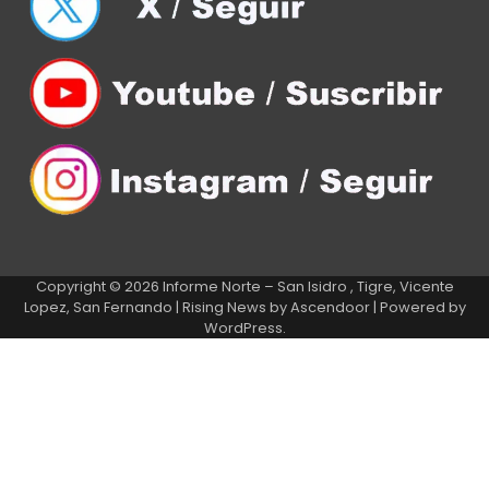
Copyright © 2026
Informe Norte – San Isidro , Tigre, Vicente
Lopez, San Fernando
| Rising News by
Ascendoor
| Powered by
WordPress
.