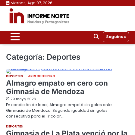
Skip
viernes, Ago 07, 2026
to
content
Seguinos
Categoría:
Deportes
DEPORTES
TRES DE FEBRERO
Almagro empato en cero con
Gimnasia de Mendoza
20 mayo, 2023
En condición de local, Almagro empató sin goles ante
Gimnasia de Mendoza. Segunda igualdad sin goles
consecutiva para el Tricolor,…
DEPORTES
Gimnasia de La Plata venció por la