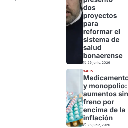
dos
proyectos
para
reformar el
sistema de
salud
bonaerense
29 junio, 2026
SALUD
Medicament
y monopolio:
aumentos si
freno por
encima de la
inflación
26 junio, 2026