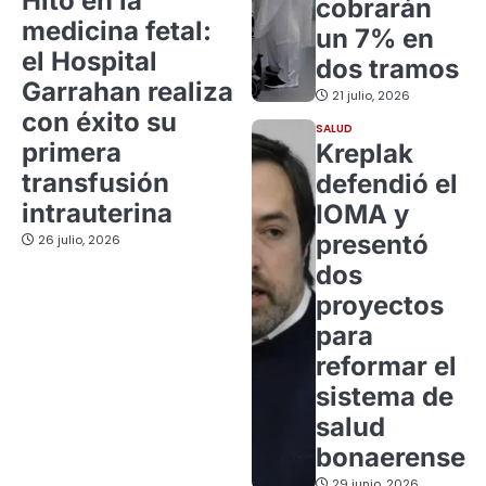
Hito en la
cobrarán
medicina fetal:
un 7% en
el Hospital
dos tramos
Garrahan realiza
21 julio, 2026
con éxito su
SALUD
primera
Kreplak
transfusión
defendió el
intrauterina
IOMA y
presentó
26 julio, 2026
dos
proyectos
para
reformar el
sistema de
salud
bonaerense
29 junio, 2026