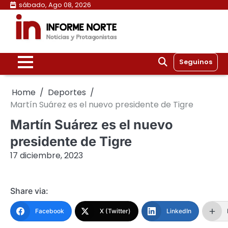
Skip
sábado, Ago 08, 2026
to
content
Seguinos
Home
Deportes
Martín Suárez es el nuevo presidente de Tigre
Martín Suárez es el nuevo
presidente de Tigre
17 diciembre, 2023
Share via:
Facebook
X (Twitter)
LinkedIn