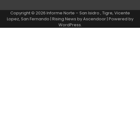
Copyright © 2026
Informe Norte – San Isidro , Tigre, Vicente
Lopez, San Fernando
| Rising News by
Ascendoor
| Powered by
WordPress
.