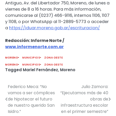
Antiguo, Av. del Libertador 750, Moreno, de lunes a
viernes de 8 a 16 horas. Para más información,
comunicarse al (0237) 466-9116, internos 1106, 1107
y 1108, o por WhatsApp al 11-2889-5773 o acceder
a
https://iduar.moreno.gob.ar/escrituracion/
Redacción: Informe Norte /
www.informenorte.com.ar
MORENO
MUNICIPIOS
ZONA OESTE
MORENO
MUNICIPIOS
ZONA OESTE
Tagged
Mariel Fernández
,
Moreno
Federico Meca: “No
Julio Zamora:
Navegación
vamos a ser cómplices
“Ejecutamos más de 40
de
de hipotecar el futuro
obras de
de nuestro querido San
infraestructura escolar
entradas
Isidro.”
en el primer semestre”