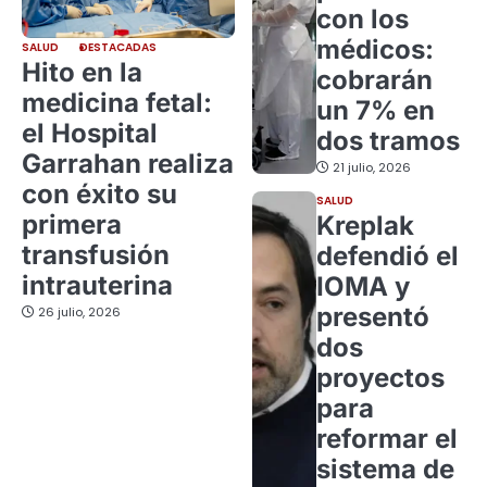
con los
médicos:
SALUD
DESTACADAS
Hito en la
cobrarán
medicina fetal:
un 7% en
el Hospital
dos tramos
Garrahan realiza
21 julio, 2026
con éxito su
SALUD
primera
Kreplak
transfusión
defendió el
intrauterina
IOMA y
presentó
26 julio, 2026
dos
proyectos
para
reformar el
sistema de