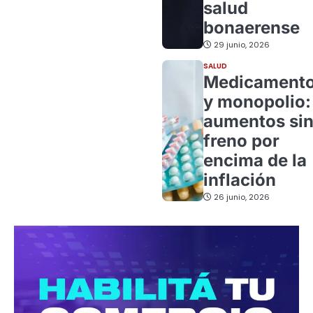
salud
bonaerense
29 junio, 2026
SALUD
Medicament
y monopolio:
aumentos si
freno por
encima de la
inflación
26 junio, 2026