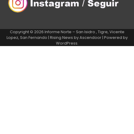
Copyright © 2026
Informe Norte – San Isidro , Tigre, Vicente
Lopez, San Fernando
| Rising News by
Ascendoor
| Powered by
WordPress
.