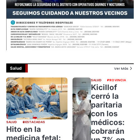
Salud
Ver Más
SALUD
PROVINCIA
Kicillof
cerró la
paritaria
con los
médicos:
SALUD
DESTACADAS
Hito en la
cobrarán
medicina fetal:
un 7% en