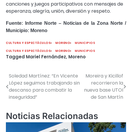
canciones y juegos participativos con mensajes de
esperanza, alegría, unión, diversión y respeto.
Fuente: Informe Norte – Noticias de la Zona Norte /
Municipio: Moreno
CULTURA Y ESPECTÁCULOS
MORENO
MUNICIPIOS
CULTURA Y ESPECTÁCULOS
MORENO
MUNICIPIOS
Tagged
Mariel Fernández
,
Moreno
Soledad Martínez: “En Vicente
Moreira y Kicillof
Navegación
López seguimos trabajando sin
recorrieron la
de
descanso para combatir la
nueva base UTOI
inseguridad”
de San Martín
entradas
Noticias Relacionadas