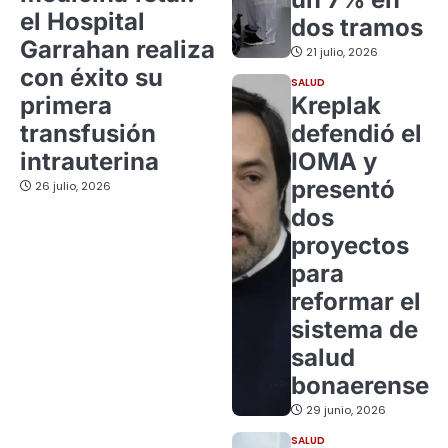
el Hospital
dos tramos
Garrahan realiza
21 julio, 2026
con éxito su
SALUD
primera
Kreplak
transfusión
defendió el
intrauterina
IOMA y
presentó
26 julio, 2026
dos
proyectos
para
reformar el
sistema de
salud
bonaerense
29 junio, 2026
SALUD