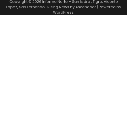
Copyright © 2026
Informe Norte – San Isidro , Tigre, Vicente
Lopez, San Fernando
| Rising News by
Ascendoor
| Powered by
WordPress
.