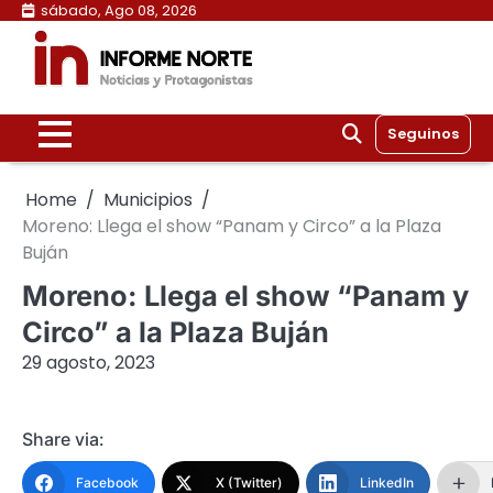
Skip
sábado, Ago 08, 2026
to
content
Seguinos
Home
Municipios
Moreno: Llega el show “Panam y Circo” a la Plaza
Buján
Moreno: Llega el show “Panam y
Circo” a la Plaza Buján
29 agosto, 2023
Share via:
Facebook
X (Twitter)
LinkedIn