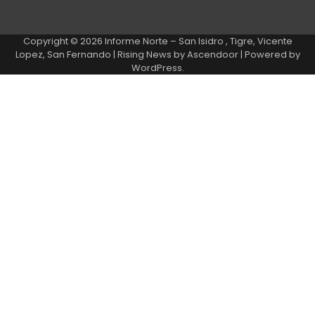
Copyright © 2026
Informe Norte – San Isidro , Tigre, Vicente
Lopez, San Fernando
| Rising News by
Ascendoor
| Powered by
WordPress
.