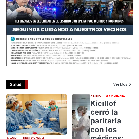
Salud
Ver Más
SALUD
PROVINCIA
Kicillof
cerró la
paritaria
con los
médicos:
SALUD
DESTACADAS