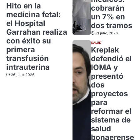
Hito en la
cobrarán
medicina fetal:
un 7% en
el Hospital
dos tramos
Garrahan realiza
21 julio, 2026
con éxito su
SALUD
primera
Kreplak
transfusión
defendió el
intrauterina
IOMA y
presentó
26 julio, 2026
dos
proyectos
para
reformar el
sistema de
salud
bonaerense