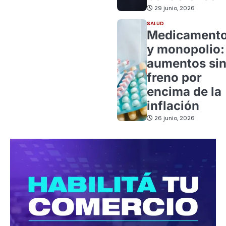
29 junio, 2026
SALUD
Medicament
y monopolio:
aumentos si
freno por
encima de la
inflación
26 junio, 2026