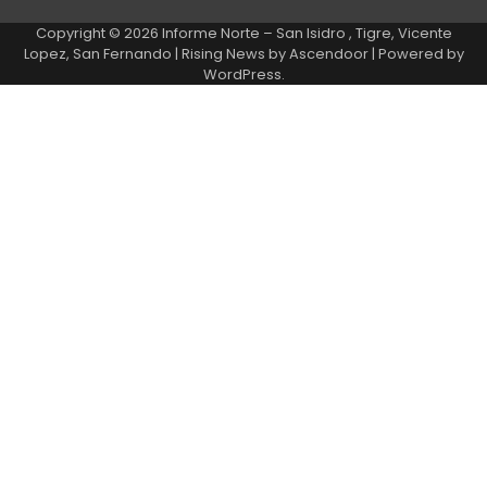
Copyright © 2026
Informe Norte – San Isidro , Tigre, Vicente
Lopez, San Fernando
| Rising News by
Ascendoor
| Powered by
WordPress
.