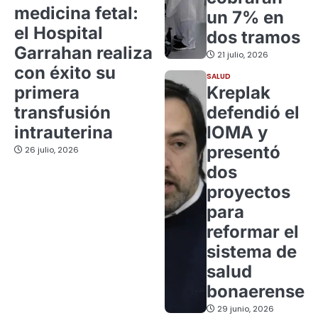
medicina fetal:
un 7% en
el Hospital
dos tramos
Garrahan realiza
21 julio, 2026
con éxito su
SALUD
primera
Kreplak
transfusión
defendió el
intrauterina
IOMA y
presentó
26 julio, 2026
dos
proyectos
para
reformar el
sistema de
salud
bonaerense
29 junio, 2026