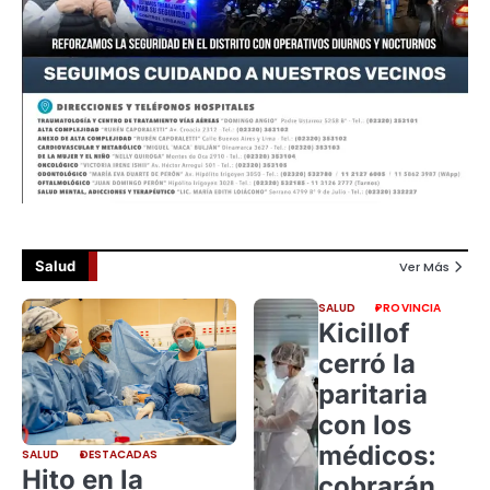
Salud
Ver Más
SALUD
PROVINCIA
Kicillof
cerró la
paritaria
con los
médicos:
SALUD
DESTACADAS
Hito en la
cobrarán