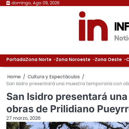
Skip
domingo, Ago 09, 2026
to
content
Portada
Zona Norte
Zona Noroeste
Zona Oeste
C
Home
Cultura y Espectáculos
San Isidro presentará una muestra temporaria con obr
San Isidro presentará un
obras de Prilidiano Pueyr
27 marzo, 2026