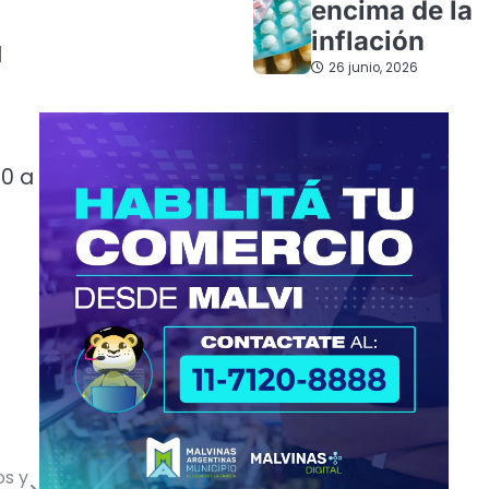
encima de la
s
inflación
l
26 junio, 2026
10 a
os y