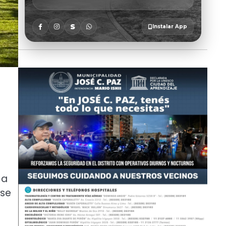
 a
 se