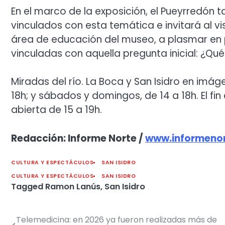
En el marco de la exposición, el Pueyrredón t
vinculados con esta temática e invitará al vis
área de educación del museo, a plasmar en p
vinculadas con aquella pregunta inicial: ¿Qué 
Miradas del río. La Boca y San Isidro en imág
18h; y sábados y domingos, de 14 a 18h. El fi
abierta de 15 a 19h.
Redacción: Informe Norte /
www.informenor
CULTURA Y ESPECTÁCULOS
SAN ISIDRO
CULTURA Y ESPECTÁCULOS
SAN ISIDRO
Tagged
Ramon Lanús
,
San Isidro
Telemedicina: en 2026 ya fueron realizadas más de
Navegación