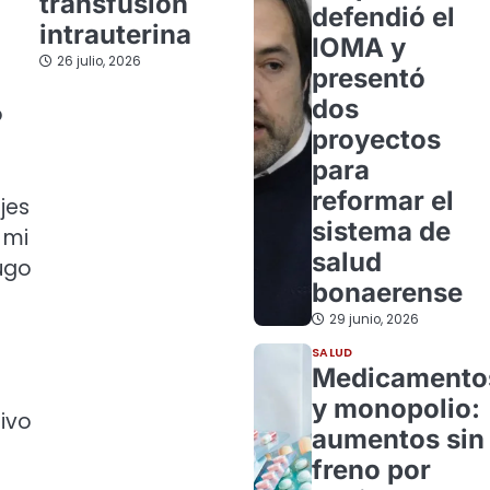
transfusión
defendió el
intrauterina
IOMA y
26 julio, 2026
presentó
dos
o
proyectos
para
reformar el
jes
sistema de
 mi
salud
rugo
bonaerense
29 junio, 2026
SALUD
Medicamento
y monopolio:
hivo
aumentos sin
freno por