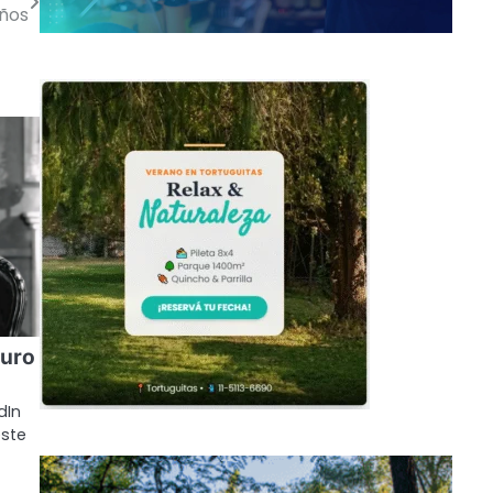
años
puro
dIn
ste