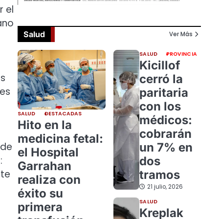
 el
iano
Salud
Ver Más
SALUD
PROVINCIA
Kicillof
os
cerró la
 es
paritaria
con los
SALUD
DESTACADAS
médicos:
Hito en la
cobrarán
medicina fetal:
 de
un 7% en
el Hospital
:
dos
Garrahan
nte
tramos
realiza con
21 julio, 2026
éxito su
SALUD
primera
Kreplak