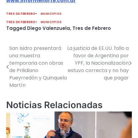
www.informenorte.com.ar
TRES DE FEBRERO
MUNICIPIOS
TRES DE FEBRERO
MUNICIPIOS
Tagged
Diego Valenzuela
,
Tres de Febrero
San Isidro presentará
La justicia de EE.UU. fallo a
Navegación
una muestra
favor de Argentina por
de
temporaria con obras
YPF, la Nacionalización
de Prilidiano
estuvo correcta y no hay
entradas
Pueyrredón y Quinquela
que pagar
Martín
Noticias Relacionadas