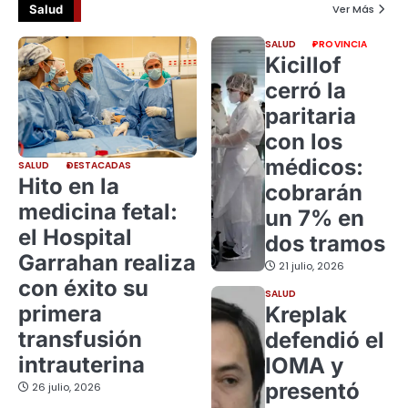
Salud
Ver Más
SALUD
PROVINCIA
Kicillof
cerró la
paritaria
con los
médicos:
SALUD
DESTACADAS
Hito en la
cobrarán
medicina fetal:
un 7% en
el Hospital
dos tramos
Garrahan realiza
21 julio, 2026
con éxito su
SALUD
primera
Kreplak
transfusión
defendió el
intrauterina
IOMA y
presentó
26 julio, 2026