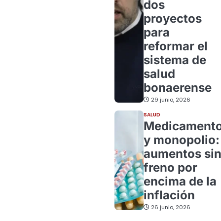
dos
proyectos
para
reformar el
sistema de
salud
bonaerense
29 junio, 2026
SALUD
Medicament
y monopolio:
aumentos si
freno por
encima de la
inflación
26 junio, 2026