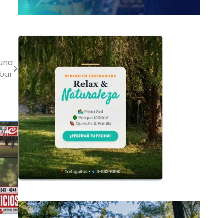
 una
obar