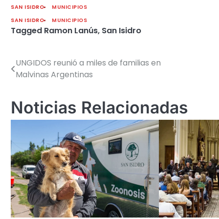
SAN ISIDRO
MUNICIPIOS
SAN ISIDRO
MUNICIPIOS
Tagged
Ramon Lanús
,
San Isidro
UNGIDOS reunió a miles de familias en
Navegación
Malvinas Argentinas
de
entradas
Noticias Relacionadas