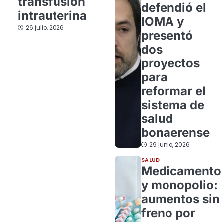
transfusión
defendió el
intrauterina
IOMA y
26 julio, 2026
presentó
dos
proyectos
para
reformar el
sistema de
salud
bonaerense
29 junio, 2026
SALUD
Medicamento
y monopolio:
aumentos sin
freno por