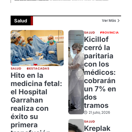
Salud
Ver Más
SALUD
PROVINCIA
Kicillof
cerró la
paritaria
con los
SALUD
DESTACADAS
médicos:
Hito en la
cobrarán
medicina fetal:
un 7% en
el Hospital
dos
Garrahan
tramos
realiza con
21 julio, 2026
éxito su
SALUD
primera
Kreplak