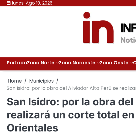
Skip
lunes, Ago 10, 2026
to
content
Portada
Zona Norte
Zona Noroeste
Zona Oeste
C
Home
Municipios
San Isidro: por la obra del Aliviador Alto Perú se realiz
San Isidro: por la obra del
realizará un corte total en
Orientales