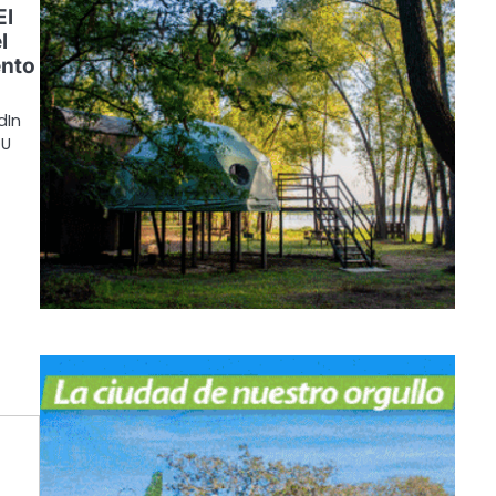
El
l
nto
dIn
OU