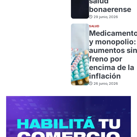
salud
bonaerense
29 junio, 2026
SALUD
Medicament
y monopolio:
aumentos si
freno por
encima de la
inflación
26 junio, 2026