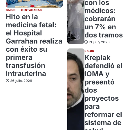
con los
médicos:
SALUD
DESTACADAS
Hito en la
cobrarán
medicina fetal:
un 7% en
el Hospital
dos tramos
Garrahan realiza
21 julio, 2026
con éxito su
SALUD
primera
Kreplak
transfusión
defendió el
intrauterina
IOMA y
presentó
26 julio, 2026
dos
proyectos
para
reformar el
sistema de