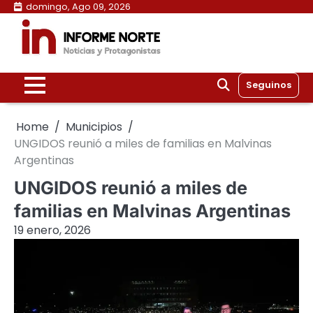
Skip
domingo, Ago 09, 2026
to
content
Seguinos
Home
Municipios
UNGIDOS reunió a miles de familias en Malvinas
Argentinas
UNGIDOS reunió a miles de
familias en Malvinas Argentinas
19 enero, 2026