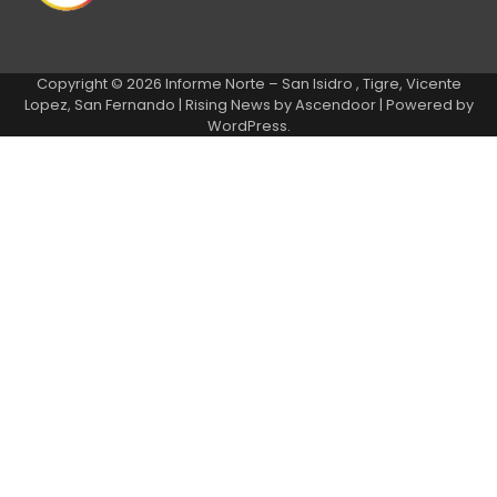
Copyright © 2026
Informe Norte – San Isidro , Tigre, Vicente
Lopez, San Fernando
| Rising News by
Ascendoor
| Powered by
WordPress
.