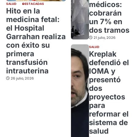
médicos:
SALUD
DESTACADAS
Hito en la
cobrarán
medicina fetal:
un 7% en
el Hospital
dos tramos
Garrahan realiza
21 julio, 2026
con éxito su
SALUD
primera
Kreplak
transfusión
defendió el
intrauterina
IOMA y
presentó
26 julio, 2026
dos
proyectos
para
reformar el
sistema de
salud