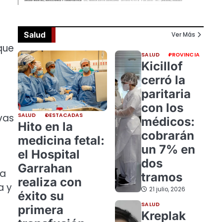
Salud
Ver Más
que
SALUD
PROVINCIA
Kicillof
cerró la
paritaria
con los
SALUD
DESTACADAS
ivas
médicos:
Hito en la
cobrarán
medicina fetal:
un 7% en
el Hospital
dos
Garrahan
 a
tramos
realiza con
a y
21 julio, 2026
éxito su
SALUD
primera
Kreplak