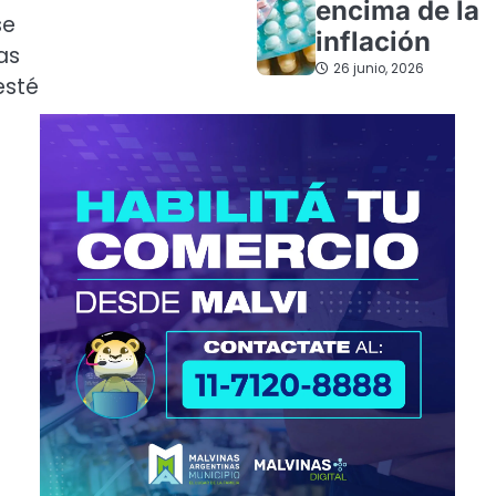
encima de la
se
inflación
as
26 junio, 2026
esté