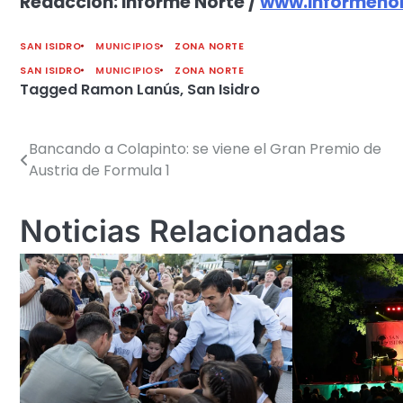
Redacción: Informe Norte /
www.informenor
SAN ISIDRO
MUNICIPIOS
ZONA NORTE
SAN ISIDRO
MUNICIPIOS
ZONA NORTE
Tagged
Ramon Lanús
,
San Isidro
Bancando a Colapinto: se viene el Gran Premio de
Navegación
Austria de Formula 1
de
entradas
Noticias Relacionadas