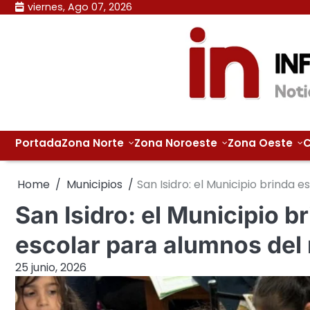
Skip
viernes, Ago 07, 2026
to
content
Portada
Zona Norte
Zona Noroeste
Zona Oeste
C
Home
Municipios
San Isidro: el Municipio brinda 
San Isidro: el Municipio 
escolar para alumnos del 
25 junio, 2026