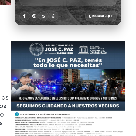
las
nos
so
s