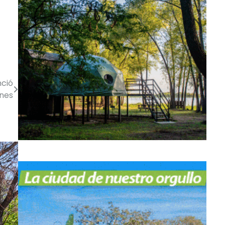
nció
ones