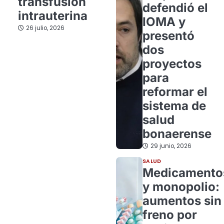
transfusión
defendió el
intrauterina
IOMA y
26 julio, 2026
presentó
dos
proyectos
para
reformar el
sistema de
salud
bonaerense
29 junio, 2026
SALUD
Medicamento
y monopolio:
aumentos sin
freno por