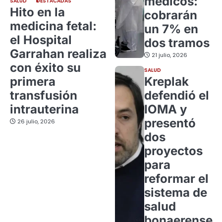
médicos:
SALUD
DESTACADAS
Hito en la
cobrarán
medicina fetal:
un 7% en
el Hospital
dos tramos
Garrahan realiza
21 julio, 2026
con éxito su
SALUD
primera
Kreplak
transfusión
defendió el
intrauterina
IOMA y
presentó
26 julio, 2026
dos
proyectos
para
reformar el
sistema de
salud
bonaerense