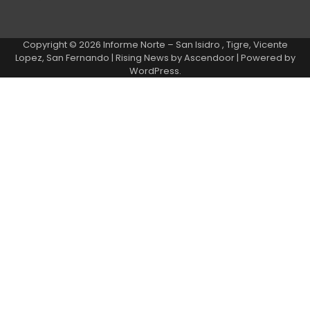
Copyright © 2026
Informe Norte – San Isidro , Tigre, Vicente
Lopez, San Fernando
| Rising News by
Ascendoor
| Powered by
WordPress
.