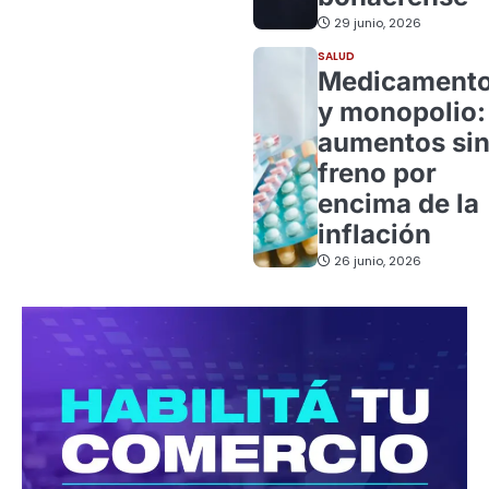
29 junio, 2026
SALUD
Medicament
y monopolio:
aumentos si
freno por
encima de la
inflación
26 junio, 2026