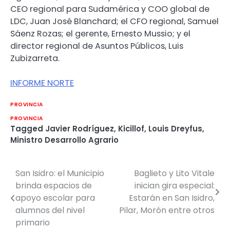
CEO regional para Sudamérica y COO global de
LDC, Juan José Blanchard; el CFO regional, Samuel
Sáenz Rozas; el gerente, Ernesto Mussio; y el
director regional de Asuntos Públicos, Luis
Zubizarreta.
INFORME NORTE
PROVINCIA
PROVINCIA
Tagged
Javier Rodríguez
,
Kicillof
,
Louis Dreyfus
,
Ministro Desarrollo Agrario
San Isidro: el Municipio
Baglieto y Lito Vitale
Navegación
brinda espacios de
inician gira especial:
de
apoyo escolar para
Estarán en San Isidro,
alumnos del nivel
Pilar, Morón entre otros
entradas
primario