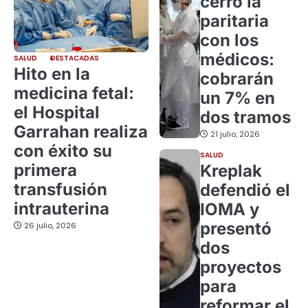
cerró la
paritaria
con los
médicos:
SALUD
DESTACADAS
Hito en la
cobrarán
medicina fetal:
un 7% en
el Hospital
dos tramos
Garrahan realiza
21 julio, 2026
con éxito su
SALUD
primera
Kreplak
transfusión
defendió el
intrauterina
IOMA y
presentó
26 julio, 2026
dos
proyectos
para
reformar el