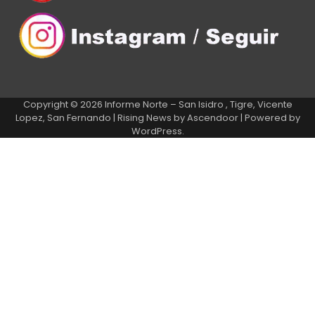
Copyright © 2026
Informe Norte – San Isidro , Tigre, Vicente
Lopez, San Fernando
| Rising News by
Ascendoor
| Powered by
WordPress
.