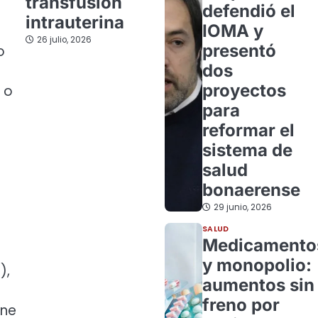
transfusión
defendió el
intrauterina
IOMA y
26 julio, 2026
presentó
o
dos
proyectos
 o
para
reformar el
sistema de
salud
bonaerense
29 junio, 2026
SALUD
Medicamento
y monopolio:
),
aumentos sin
freno por
gne