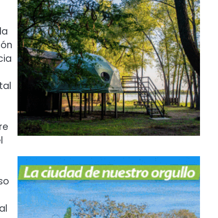
la
ión
cia
tal
re
l
so
al