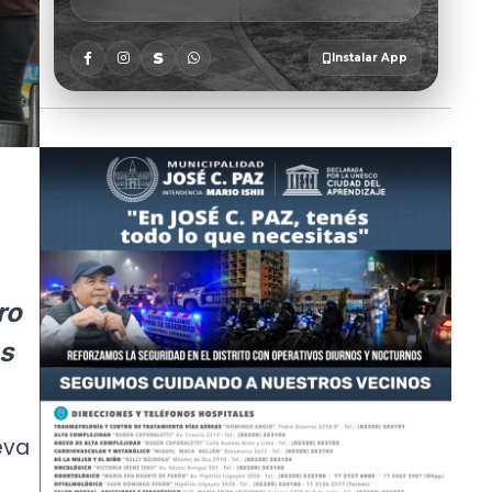
ro
os
eva