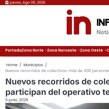
Skip
jueves, Ago 06, 2026
to
content
Portada
Zona Norte
Zona Noroeste
Zona Oeste
C
Home
Municipios
Nuevos recorridos de colectivos: más de 400 personas p
Nuevos recorridos de col
participan del operativo te
5 junio, 2026