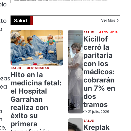
pio
xto
Salud
Ver Más
a
SALUD
PROVINCIA
Kicillof
cerró la
paritaria
con los
SALUD
DESTACADAS
médicos:
Hito en la
ezas
cobrarán
medicina fetal:
nea
un 7% en
el Hospital
dos
Garrahan
tramos
realiza con
a
21 julio, 2026
éxito su
n
SALUD
primera
Kreplak
te,