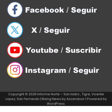
Copyright © 2026
Informe Norte – San Isidro , Tigre, Vicente
Lopez, San Fernando
| Rising News by
Ascendoor
| Powered by
WordPress
.