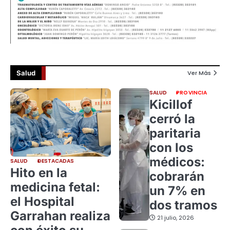
Salud
Ver Más
SALUD
PROVINCIA
Kicillof
cerró la
paritaria
con los
médicos:
SALUD
DESTACADAS
Hito en la
cobrarán
medicina fetal:
un 7% en
el Hospital
dos tramos
Garrahan realiza
21 julio, 2026