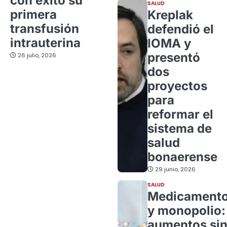
con éxito su
SALUD
primera
Kreplak
transfusión
defendió el
intrauterina
IOMA y
presentó
26 julio, 2026
dos
proyectos
para
reformar el
sistema de
salud
bonaerense
29 junio, 2026
SALUD
Medicament
y monopolio:
aumentos si