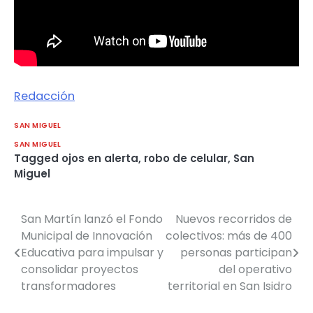
Redacción
SAN MIGUEL
SAN MIGUEL
Tagged
ojos en alerta
,
robo de celular
,
San
Miguel
San Martín lanzó el Fondo
Nuevos recorridos de
Navegación
Municipal de Innovación
colectivos: más de 400
de
Educativa para impulsar y
personas participan
consolidar proyectos
del operativo
entradas
transformadores
territorial en San Isidro