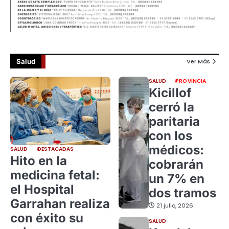
Salud
Ver Más
SALUD
PROVINCIA
Kicillof
cerró la
paritaria
con los
médicos:
SALUD
DESTACADAS
Hito en la
cobrarán
medicina fetal:
un 7% en
el Hospital
dos tramos
Garrahan realiza
21 julio, 2026
con éxito su
SALUD