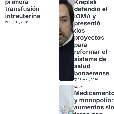
primera
Kreplak
transfusión
defendió el
intrauterina
IOMA y
presentó
26 julio, 2026
dos
proyectos
para
reformar el
sistema de
salud
bonaerense
29 junio, 2026
SALUD
Medicament
y monopolio:
aumentos si