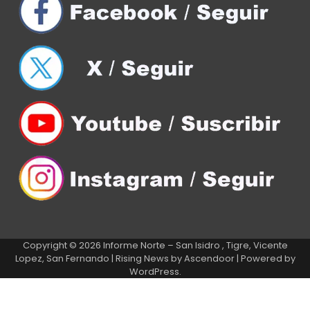
Copyright © 2026
Informe Norte – San Isidro , Tigre, Vicente
Lopez, San Fernando
| Rising News by
Ascendoor
| Powered by
WordPress
.