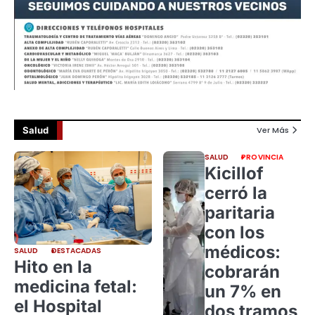
Salud
Ver Más
SALUD
PROVINCIA
Kicillof
cerró la
paritaria
con los
médicos:
SALUD
DESTACADAS
Hito en la
cobrarán
medicina fetal:
un 7% en
el Hospital
dos tramos