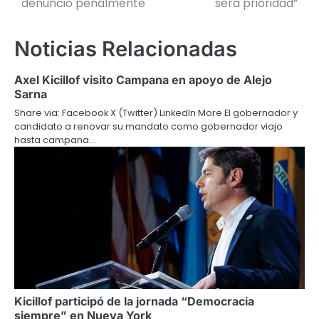
denunció penalmente
será prioridad”
entradas
Noticias Relacionadas
Axel Kicillof visito Campana en apoyo de Alejo
Sarna
Share via: Facebook X (Twitter) LinkedIn More El gobernador y
candidato a renovar su mandato como gobernador viajo
hasta campana…
Kicillof participó de la jornada “Democracia
siempre” en Nueva York