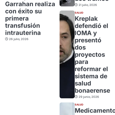
Garrahan realiza
21 julio, 2026
con éxito su
SALUD
primera
Kreplak
transfusión
defendió el
intrauterina
IOMA y
presentó
26 julio, 2026
dos
proyectos
para
reformar el
sistema de
salud
bonaerense
29 junio, 2026
SALUD
Medicament