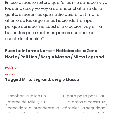
En ese aspecto reiteró que “ellos me conocen y yo
los conozco, y yo voy a defender el ahorro de la
gente, esperamos que nadie quiera lastimar el
ahorro de los argentinos haciendo trampa,
porque aunque me cueste la elección voy a ir a
buscarlos para meterlos presos aunque me
cueste la elección”.
Fuente: Informe Norte – Noticias de la Zona
Norte / Política / Sergio Massa / Mirta Legrand
POLÍTICA
POLÍTICA
Tagged
Mirta Legrand
,
sergio Massa
Escobar: Publicó un
Píparo pasó por Pilar:
Navegación
meme de Milei y su
“Vamos a construir
de
candidato a Intendente la
cárceles, la seguridad