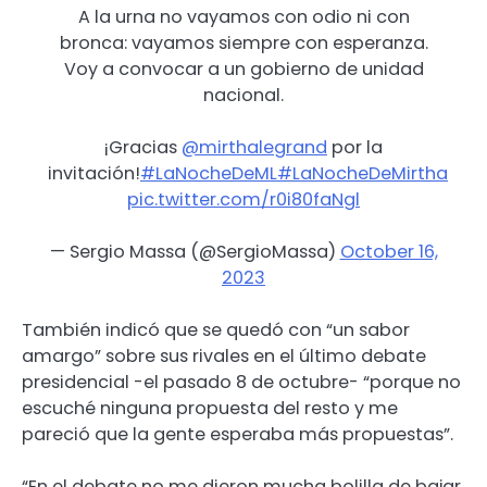
A la urna no vayamos con odio ni con
bronca: vayamos siempre con esperanza.
Voy a convocar a un gobierno de unidad
nacional.
¡Gracias
@mirthalegrand
por la
invitación!
#LaNocheDeML
#LaNocheDeMirtha
pic.twitter.com/r0i80faNgl
— Sergio Massa (@SergioMassa)
October 16,
2023
También indicó que se quedó con “un sabor
amargo” sobre sus rivales en el último debate
presidencial -el pasado 8 de octubre- “porque no
escuché ninguna propuesta del resto y me
pareció que la gente esperaba más propuestas”.
“En el debate no me dieron mucha bolilla de bajar