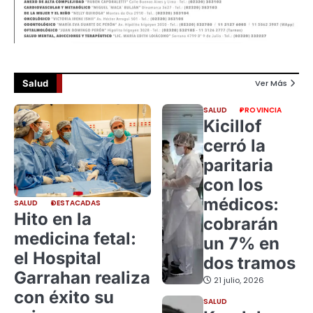
Salud
Ver Más
SALUD
PROVINCIA
Kicillof
cerró la
paritaria
con los
médicos:
SALUD
DESTACADAS
Hito en la
cobrarán
medicina fetal:
un 7% en
el Hospital
dos tramos
Garrahan realiza
21 julio, 2026
con éxito su
SALUD