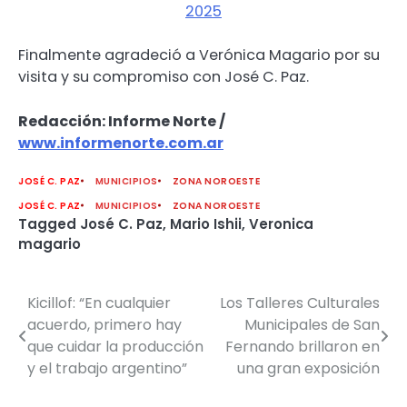
2025
Finalmente agradeció a Verónica Magario por su
visita y su compromiso con José C. Paz.
Redacción: Informe Norte /
www.informenorte.com.ar
JOSÉ C. PAZ
MUNICIPIOS
ZONA NOROESTE
JOSÉ C. PAZ
MUNICIPIOS
ZONA NOROESTE
Tagged
José C. Paz
,
Mario Ishii
,
Veronica
magario
Kicillof: “En cualquier
Los Talleres Culturales
Navegación
acuerdo, primero hay
Municipales de San
de
que cuidar la producción
Fernando brillaron en
y el trabajo argentino”
una gran exposición
entradas