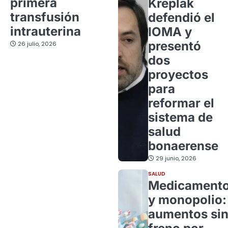
primera
Kreplak
transfusión
defendió el
intrauterina
IOMA y
presentó
26 julio, 2026
dos
proyectos
para
reformar el
sistema de
salud
bonaerense
29 junio, 2026
SALUD
Medicament
y monopolio:
aumentos si