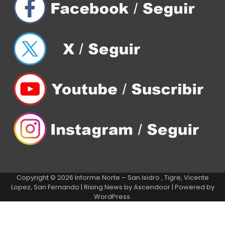
Copyright © 2026
Informe Norte – San Isidro , Tigre, Vicente
Lopez, San Fernando
| Rising News by
Ascendoor
| Powered by
WordPress
.