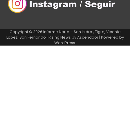
Copyright © 2026
Informe Norte – San Isidro , Tigre, Vicente
Lopez, San Fernando
| Rising News by
Ascendoor
| Powered by
WordPress
.