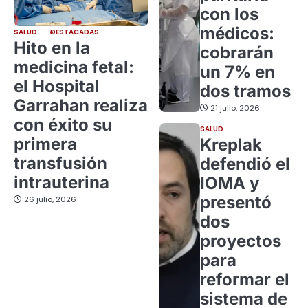
con los
médicos:
SALUD
DESTACADAS
Hito en la
cobrarán
medicina fetal:
un 7% en
el Hospital
dos tramos
Garrahan realiza
21 julio, 2026
con éxito su
SALUD
primera
Kreplak
transfusión
defendió el
intrauterina
IOMA y
presentó
26 julio, 2026
dos
proyectos
para
reformar el
sistema de