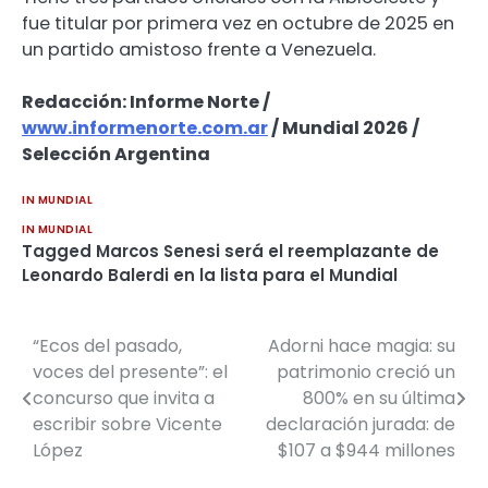
fue titular por primera vez en octubre de 2025 en
un partido amistoso frente a Venezuela.
Redacción: Informe Norte /
www.informenorte.com.ar
/ Mundial 2026 /
Selección Argentina
IN MUNDIAL
IN MUNDIAL
Tagged
Marcos Senesi será el reemplazante de
Leonardo Balerdi en la lista para el Mundial
“Ecos del pasado,
Adorni hace magia: su
Navegación
voces del presente”: el
patrimonio creció un
de
concurso que invita a
800% en su última
escribir sobre Vicente
declaración jurada: de
entradas
López
$107 a $944 millones